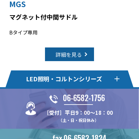
MGS
マグネット付中間サドル
Bタイプ専用
詳細を見る
LED照明・コルトンシリーズ
06-6582-1756
LED照明【DC24V】シリー
LED照明【AC100V】シリー
ズ
ズ
［受付］平日9：00～18：00
（土・日・祝日休み）
F24V
RXA
LED照明【DC12V】シリー
電源レール【AC100V】
ズ ※現在取り扱いしてお
TL24T
RF
NXLCE-FV / FVM
りません。
fax.06-6582-1824