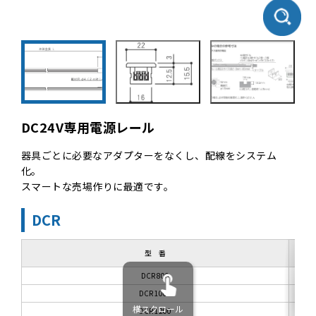
DC24V専用電源レール
器具ごとに必要なアダプターをなくし、配線をシステム
化。
スマートな売場作りに最適です。
DCR
型 番
DCR 800
DCR 1000
横スクロール
DCR 1200