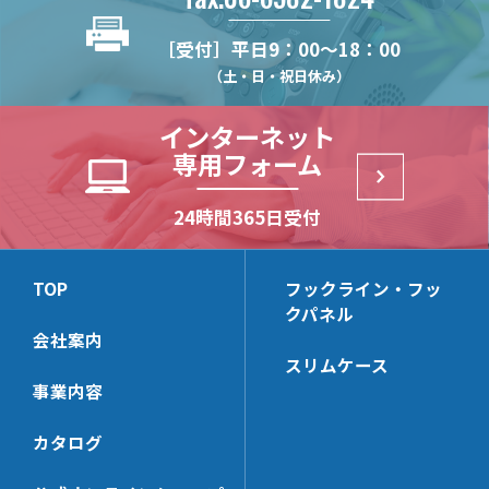
NXM24
RXBE
NXLCB-FV
電源レール【DC24V】
LED光る棚
RXB
［受付］平日9：00～18：00
NXLCE
DCR
DA8
M20VS
（土・日・祝日休み）
LED光る棚シリーズ
LED光る棚シリーズ
NXLCE-V
【AC100V】器具
【DC24V】器具
DA5N
M20VK
CPV
インターネット
NXC100
NXC248
NS
LED光る棚シリーズ
コルトンプレート
NXLCB
専用フォーム
【DC12V】器具
NXC24
RXGE
ECPL
システム什器用サインパネ
卓上用サイン
24時間365日受付
ル
LSP24
LTS24R
LEDトップサイン
LEDシステム什器用トップ
LSPS24
TOP
フックライン・フッ
サイン
LTS24
クパネル
ISP24
会社案内
LEDコルトンパネル
LEDコルトンボックス
スリムケース
CPN934
CBS60
ザ・フレーム
ポスターパネル
事業内容
CPN933
PPN334
カタログ
PPN333