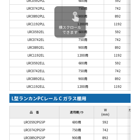
LRC0592PLL
600用
592
LRC0742PLL
750用
742
LRC0892PLL
900用
892
LRC1192PLL
1200用
1192
横スクロール
LRC0592EL
できます
600用
592
LRC0742EL
750用
742
LRC0892EL
900用
892
LRC1192EL
1200用
1192
LRC0592ELL
600用
592
LRC0742ELL
750用
742
LRC0892ELL
900用
892
LRC1192ELL
1200用
1192
L型ランカンPCレール C ガラス棚用
W
ガラス
品 番
適用棚/巾
(mm)
(mm
LRC0592PG5P
600用
592
5
LRC0742PG5P
750用
742
5
LRC0892PG5P
900用
892
5