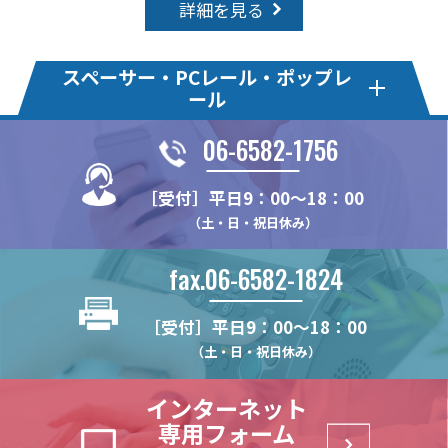
詳細を見る
スペーサー・PCレール・ポップレ
ール
06-6582-1756
ウッドモール
Lシリーズ スペーサー・レ
ール
［受付］平日9：00～18：00
PWMN
（土・日・祝日休み）
LMC
Uシリーズ スペーサー・レ
Sシリーズ スペーサー・レ
PWMN-R
ール
ール
LRC
PWMS
fax.06-6582-1824
UMC
SMC
LLC
その他レール
スペーサースライド
PWMS-R
ULC
SR2F
LRD
［受付］平日9：00～18：00
UG
SSDM
PWM
スポッターサイン
UPB
SR2T
LPA
（土・日・祝日休み）
MR-ULL
SSDMA
SPCL
UPC
SR3F
LRG
PPC
SPS
インターネット
UR
SR3T
LPF
PPE
専用フォーム
USC
SSC
LFR(両面テープ付)