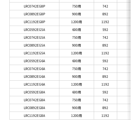
LRC0742EG8P
750用
742
8
LRC0892EG8P
900用
892
8
LRC1192EG8P
1200用
1192
8
LRC0592EG5A
600用
592
5
LRC0742EG5A
750用
742
5
LRC0892EG5A
900用
892
5
LRC1192EG5A
1200用
1192
5
LRC0592EG6A
600用
592
6
LRC0742EG6A
750用
742
6
LRC0892EG6A
900用
892
6
LRC1192EG6A
1200用
1192
6
LRC0592EG8A
600用
592
8
LRC0742EG8A
750用
742
8
LRC0892EG8A
900用
892
8
LRC1192EG8A
1200用
1192
8