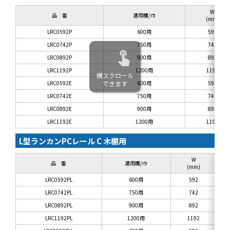
W
品 番
適用棚/巾
(mm)
LRC0592P
600用
592
LRC0742P
750用
742
LRC0892P
900用
892
LRC1192P
1200用
1192
横スクロール
LRC0592E
できます
600用
592
LRC0742E
750用
742
LRC0892E
900用
892
LRC1192E
1200用
1192
L型ランカンPCレール C 木棚用
W
品 番
適用棚/巾
(mm)
LRC0592PL
600用
592
LRC0742PL
750用
742
LRC0892PL
900用
892
LRC1192PL
1200用
1192