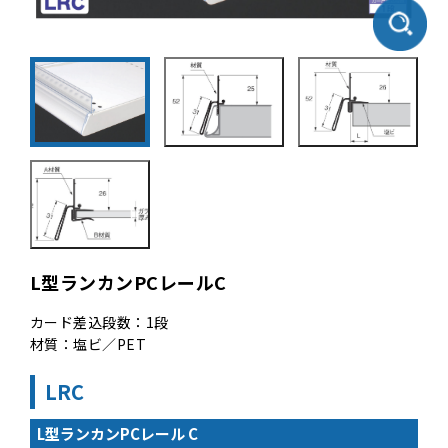
L型ランカンPCレールC
カード差込段数：1段
材質：塩ビ／PET
LRC
L型ランカンPCレール C