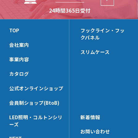
PPEN
LFR-N(両面テープ無し)
24時間365日受付
RP
LPB
PCJ
LG
G
TOP
フックライン・フッ
LPG
クパネル
LRT
会社案内
LSC
スリムケース
事業内容
LRA
カタログ
公式オンラインショップ
会員制ショップ(BtoB)
LED照明・コルトンシリ
新着情報
ーズ
お問い合わせ