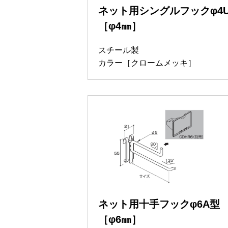
ネット用シングルフックφ4
［φ4㎜］
スチール製
カラー［クロームメッキ］
ネット用十手フックφ6A型
［φ6㎜］