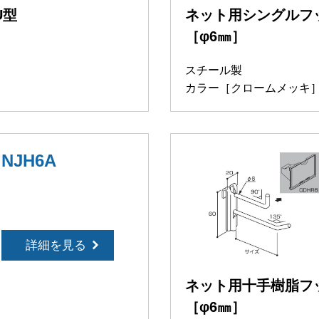
U型
ネット用シングルフッ
［φ6㎜］
スチール製
カラー［クロームメッキ
NJH6A
詳細を見る
ネット用十手樹脂フ
［φ6㎜］