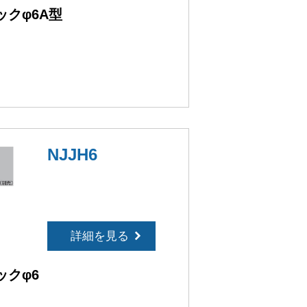
クφ6A型
］
NJJH6
詳細を見る
ックφ6