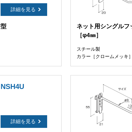
詳細を見る
F型
ネット用シングルフッ
［φ4㎜］
スチール製
カラー［クロームメッキ
NSH4U
詳細を見る