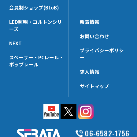
NX513D
KBSH6
PS-KBSH
会員制ショップ(BtoB)
SHG19M-32
SSH6-24
NX7240C
丸パイプ＆パーツ
ネット用フック
NX63D
KBJH6
NE-KBSH-32
SHGW19M-32
SJH6-24
NX9240KD
MPST322
NSH4U
NX523B
KBHG19
LED照明・コルトンシリ
新着情報
安全・便利パーツ
溶接用爪(生地)
NE-KBSH-24
SSH6-32
NX7242BB
ーズ
KZZ-32
NSH6A
NX63B
KBKH6
SKD821
NXE7320【3t】
SJH6-32
お問い合わせ
MP322
NJH6A
KBNH19
NE-CNR
NXE7240【3t】
NEXT
UNT322AL
NJJH6
プライバシーポリシ
AL06H
NE-SP【3t】
スペーサー・PCレール・
ー
MPST196
NSH4F
AL14H
NE-SP【2t】
ポップレール
EPN-18
NSH4H【在庫限り】
SSKD25
NXE7000-SP【3t】
求人情報
MPST162
SSD205
NXE7320-SP【3t】
サイトマップ
EPN-28
NE【3t】
MP252
NXE7240-SP【3t】
EPN-38
NE【2t】
UNT252AL-N
NX-BSP
CNBS-50
06-6582-1756
MP196