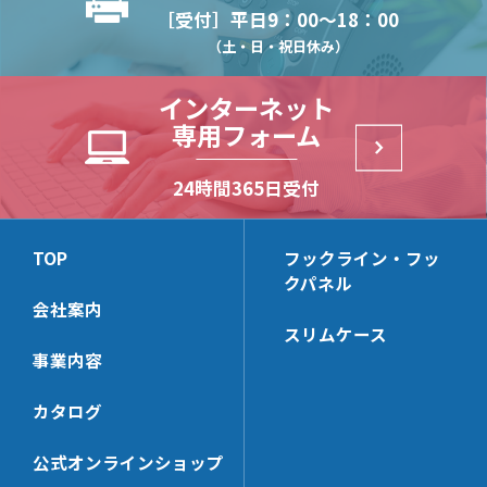
セーフティーパーツ
補強バー
NX482D
［受付］平日9：00～18：00
N142
N16
長角パイプ Rタイプ
NX122
NX483
NS13P
HKBS13J
（土・日・祝日休み）
振止めバー
LED用補強バー
NY11
N25
長角パイプ Oタイプ
NX132
NXV13
CLP13J
N6
CLP99
HKB142
木棚ブラケット
木棚ブラケット(一体型)
インターネット
長角パイプ Tタイプ
NX22
NXV16
CLP13
D251
CLP99D
HKB112
専用フォーム
丸パイプ Rタイプ
NX23
NX414
NX444D
パネルサポート
角バーブラケット(32×14)
NJ13
CLP13C
TN11
HKBS159B
角パイプ Rタイプ
NX24
NX422
NX444
NJ16
HKBS162
NX3336
NX7326BB
24時間365日受付
角バー(32×14)＆パーツ
ミニバー2爪ブラケット
D252
HKB159B
角パイプ Oタイプ
NX812
NX423
NX443D
(24×14)
LUS
HKB162
NX3000-Z101
NX9322B
TN112
CLP159T
JCP320
NX12
NX424
NX443
NS13
CLP162
NX7240CX
NX3000-Z102
NX9322BB
ミニバーブラケット
ミニバー(24×14)＆パーツ
TOP
フックライン・フッ
TN14
CLP159Y
JCPS320
NX13
NX412
(24×14)
NS16
HKBS166
NX7242BBX
クパネル
NX3312
NX9326BB
N11
HKBS99
JCP240
KB326
NX413
会社案内
NX7246BB
HKBS13
NX7240CTX
NX3327
NX7320D
角バー・ミニバー兼用ブラ
バー用フック
TN114
CLP159TC
JCPS240
HCP326
スリムケース
ケット
NX9242B
HKB166
NX7240DX
NX9320D
N112
KBHGW19
事業内容
HKB99
KB246
KB322
NX7000S
NX9242BB
HKB13
NX7320C
角バー(32×14)用フック[セ
ミニバー(24×14)用フック
NH17
SLHG16
HCP246
HCP322
ーフティー]
[セーフティー]
カタログ
NX7000S-42
NX9246BB
CLP166
NX9320KD
SLHGK16
KB242
SUH6-32
SUH6-24
NX7000S-44
NX7240D
NX7322BB
バー用フックパーツ[セーフ
丸パイプブラケット
KBSH4
公式オンラインショップ
HCP242
ティー]
SKH6-32
SKH6-24
NX9240D