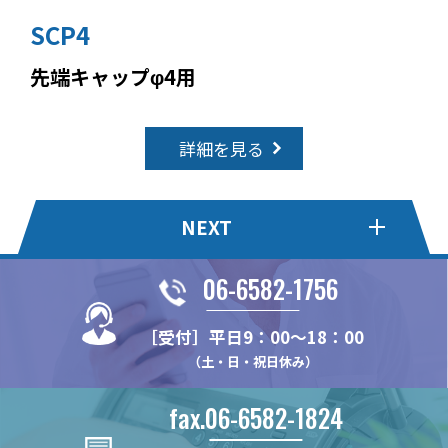
SCP4
先端キャップφ4用
詳細を見る
NEXT
06-6582-1756
ハイブリッドピラー
木棚ブラケット[パーツタイ
プ]
［受付］平日9：00～18：00
WDN11
（土・日・祝日休み）
NX483D
チャンネルスリット
ショーケース用スリット柱
NX482
N14
N24
fax.06-6582-1824
スリットパイプ
ガラス棚ブラケット
NX48
NH20
N32
角パイプ Tタイプ
NX812B