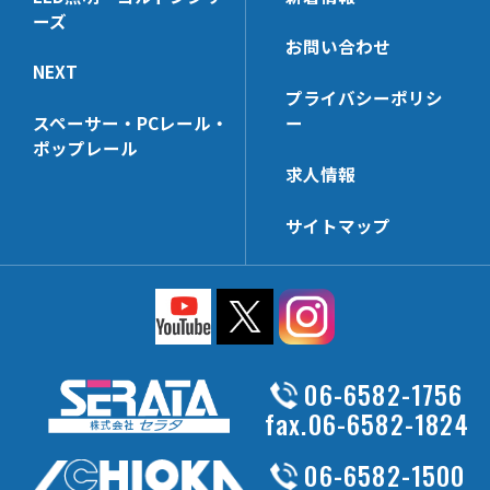
NE-KBSH-24
SSH6-32
NX7242BB
ーズ
KZZ-32
NSH6A
NX63B
KBKH6
SKD821
NXE7320【3t】
SJH6-32
お問い合わせ
MP322
NJH6A
KBNH19
NE-CNR
NXE7240【3t】
NEXT
UNT322AL
NJJH6
プライバシーポリシ
AL06H
NE-SP【3t】
スペーサー・PCレール・
ー
MPST196
NSH4F
AL14H
NE-SP【2t】
ポップレール
EPN-18
NSH4H【在庫限り】
SSKD25
NXE7000-SP【3t】
求人情報
MPST162
SSD205
NXE7320-SP【3t】
サイトマップ
EPN-28
NE【3t】
MP252
NXE7240-SP【3t】
EPN-38
NE【2t】
UNT252AL-N
NX-BSP
CNBS-50
06-6582-1756
MP196
fax.06-6582-1824
UNT196AL
MPST252
06-6582-1500