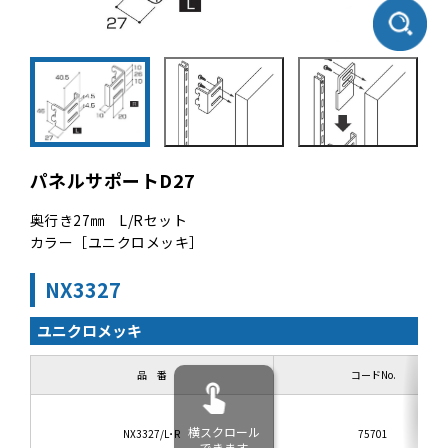
パネルサポートD27
奥行き27㎜ L/Rセット
カラー［ユニクロメッキ］
NX3327
ユニクロメッキ
品 番
コードNo.
横スクロール
NX3327/L･R
75701
できます