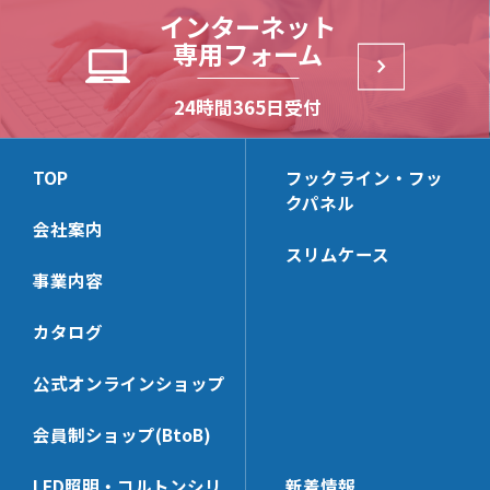
N6
CLP99
HKB142
木棚ブラケット
木棚ブラケット(一体型)
インターネット
長角パイプ Tタイプ
NX22
NXV16
CLP13
D251
CLP99D
HKB112
専用フォーム
丸パイプ Rタイプ
NX23
NX414
NX444D
パネルサポート
角バーブラケット(32×14)
NJ13
CLP13C
TN11
HKBS159B
角パイプ Rタイプ
NX24
NX422
NX444
NJ16
HKBS162
NX3336
NX7326BB
24時間365日受付
角バー(32×14)＆パーツ
ミニバー2爪ブラケット
D252
HKB159B
角パイプ Oタイプ
NX812
NX423
NX443D
(24×14)
LUS
HKB162
NX3000-Z101
NX9322B
TN112
CLP159T
JCP320
NX12
NX424
NX443
NS13
CLP162
NX7240CX
NX3000-Z102
NX9322BB
ミニバーブラケット
ミニバー(24×14)＆パーツ
TOP
フックライン・フッ
TN14
CLP159Y
JCPS320
NX13
NX412
(24×14)
NS16
HKBS166
NX7242BBX
クパネル
NX3312
NX9326BB
N11
HKBS99
JCP240
KB326
NX413
会社案内
NX7246BB
HKBS13
NX7240CTX
NX3327
NX7320D
角バー・ミニバー兼用ブラ
バー用フック
TN114
CLP159TC
JCPS240
HCP326
スリムケース
ケット
NX9242B
HKB166
NX7240DX
NX9320D
N112
KBHGW19
事業内容
HKB99
KB246
KB322
NX7000S
NX9242BB
HKB13
NX7320C
角バー(32×14)用フック[セ
ミニバー(24×14)用フック
NH17
SLHG16
HCP246
HCP322
ーフティー]
[セーフティー]
カタログ
NX7000S-42
NX9246BB
CLP166
NX9320KD
SLHGK16
KB242
SUH6-32
SUH6-24
NX7000S-44
NX7240D
NX7322BB
バー用フックパーツ[セーフ
丸パイプブラケット
KBSH4
公式オンラインショップ
HCP242
ティー]
SKH6-32
SKH6-24
NX9240D
NX513D
KBSH6
PS-KBSH
会員制ショップ(BtoB)
SHG19M-32
SSH6-24
NX7240C
丸パイプ＆パーツ
ネット用フック
NX63D
KBJH6
NE-KBSH-32
SHGW19M-32
SJH6-24
NX9240KD
MPST322
NSH4U
NX523B
KBHG19
LED照明・コルトンシリ
新着情報
安全・便利パーツ
溶接用爪(生地)