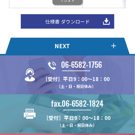
仕様書 ダウンロード
NEXT
06-6582-1756
ハイブリッドピラー
木棚ブラケット[パーツタイ
プ]
［受付］平日9：00～18：00
WDN11
（土・日・祝日休み）
NX483D
チャンネルスリット
ショーケース用スリット柱
NX482
N14
N24
fax.06-6582-1824
スリットパイプ
ガラス棚ブラケット
NX48
NH20
N32
角パイプ Tタイプ
NX812B
セーフティーパーツ
補強バー
NX482D
［受付］平日9：00～18：00
N142
N16
長角パイプ Rタイプ
NX122
NX483
NS13P
HKBS13J
（土・日・祝日休み）
振止めバー
LED用補強バー
NY11
N25
長角パイプ Oタイプ
NX132
NXV13
CLP13J