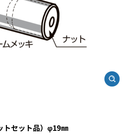
トセット品）φ19㎜