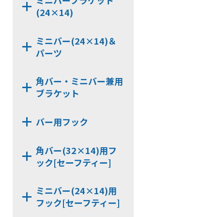
ミニバーブラケット
NX7320C
NX7242BBX
(24×14)
KB322
NX9320KD
NX7240CTX
HCP322
NX7322BB
NX7246BB
NX7240DX
ミニバー(24×14)＆
NX9242B
パーツ
NX9242BB
JCP240
NX9246BB
角バー・ミニバー兼用
JCPS240
ブラケット
NX7240D
KB246
NX9240D
NX7000S
HCP246
バー用フック
NX7240C
NX7000S-42
KB242
NX9240KD
KBHGW19
NX7000S-44
HCP242
角バー(32×14)用フ
NX7242BB
SLHG16
ック[セーフティー]
SLHGK16
SUH6-32
KBSH4
ミニバー(24×14)用
SKH6-32
フック[セーフティー]
KBSH6
SHG19M-32