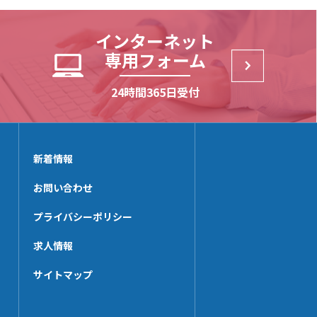
NE-SP【3t】
SSKD25
MP252
NE-SP【2t】
SSD205
EPN-38
インターネット
NXE7000-SP【3t】
UNT252AL-N
専用フォーム
NXE7320-SP【3t】
CNBS-50
NE【3t】
24時間365日受付
MP196
NXE7240-SP【3t】
UNT196AL
NE【2t】
MPST252
NX-BSP
新着情報
KZZ-25
MPST192
お問い合わせ
EPN-12
プライバシーポリシー
求人情報
サイトマップ