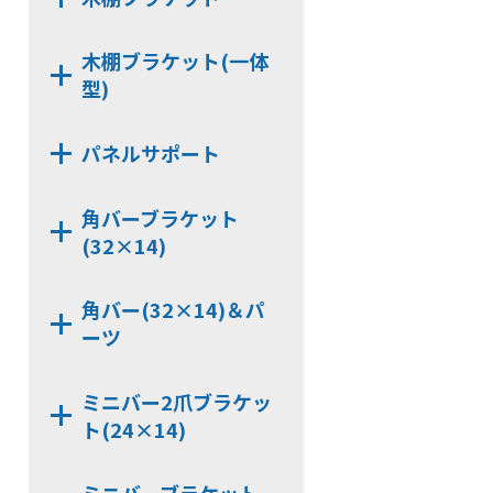
HKB112
HKB159B
HKB162
NS16
NX414
CLP159T
CLP162
木棚ブラケット(一体
NX422
CLP159Y
型)
HKBS166
NX423
HKBS99
HKBS13
NX444D
NX424
パネルサポート
CLP159TC
HKB166
NX444
NX412
HKB99
HKB13
NX3336
NX443D
NX413
角バーブラケット
CLP166
NX3000-Z101
NX443
(32×14)
NX3000-Z102
NX7326BB
NX3312
角バー(32×14)＆パ
NX9322B
ーツ
NX3327
NX9322BB
JCP320
NX9326BB
ミニバー2爪ブラケッ
JCPS320
ト(24×14)
NX7320D
KB326
NX9320D
NX7240CX
HCP326