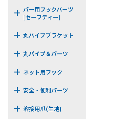
KBJH6
SUH6-24
SHGW19M-32
バー用フックパーツ
KBHG19
SKH6-24
[セーフティー]
SSH6-32
KBKH6
SSH6-24
SJH6-32
KBNH19
PS-KBSH
SJH6-24
丸パイプブラケット
NE-KBSH-32
NX513D
NE-KBSH-24
丸パイプ＆パーツ
NX63D
MPST322
NX523B
ネット用フック
KZZ-32
NX63B
NSH4U
MP322
安全・便利パーツ
NSH6A
UNT322AL
SKD821
NJH6A
MPST196
溶接用爪(生地)
NE-CNR
NJJH6
EPN-18
NXE7320【3t】
AL06H
NSH4F
MPST162
NXE7240【3t】
AL14H
NSH4H【在庫限り】
EPN-28