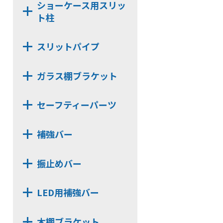
ショーケース用スリッ
NH20
NX482D
ト柱
N142
NX483
N24
NY11
スリットパイプ
N32
N6
角パイプ Tタイプ
N16
D251
ガラス棚ブラケット
長角パイプ Rタイプ
N25
TN11
NX812B
長角パイプ Oタイプ
セーフティーパーツ
D252
NX122
長角パイプ Tタイプ
TN112
NS13P
NX132
丸パイプ Rタイプ
補強バー
TN14
NXV13
NX22
角パイプ Rタイプ
N11
HKBS13J
NXV16
NX23
角パイプ Oタイプ
振止めバー
TN114
CLP13J
NJ13
NX24
N112
CLP99
CLP13
NJ16
NX812
LED用補強バー
NH17
CLP99D
CLP13C
LUS
NX12
HKB142
HKBS159B
HKBS162
NS13
NX13
木棚ブラケット