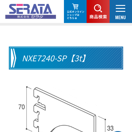
NXE7240-SP【3t】