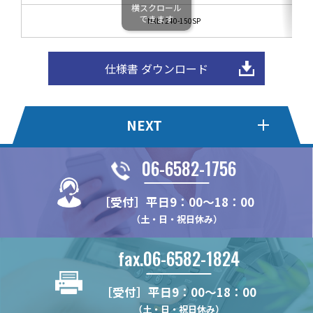
横スクロール
できます
NXE7240-150SP
仕様書 ダウンロード
NEXT
06-6582-1756
ハイブリッドピラー
木棚ブラケット[パーツタイ
プ]
［受付］平日9：00～18：00
WDN11
（土・日・祝日休み）
NX483D
チャンネルスリット
ショーケース用スリット柱
NX482
N14
N24
fax.06-6582-1824
スリットパイプ
ガラス棚ブラケット
NX48
NH20
N32
角パイプ Tタイプ
NX812B
セーフティーパーツ
補強バー
NX482D
［受付］平日9：00～18：00
N142
N16
長角パイプ Rタイプ
NX122
NX483
NS13P
HKBS13J
（土・日・祝日休み）
振止めバー
LED用補強バー