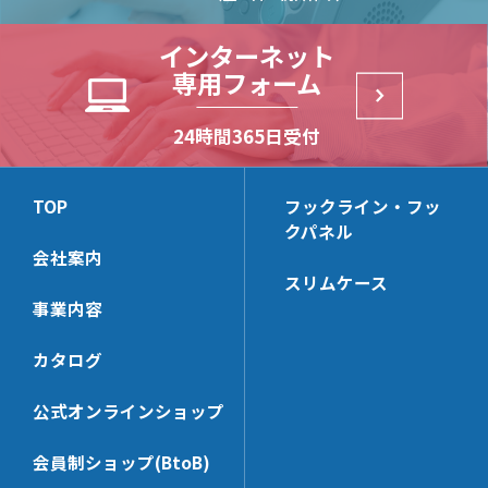
NY11
N25
長角パイプ Oタイプ
NX132
NXV13
CLP13J
N6
CLP99
HKB142
木棚ブラケット
木棚ブラケット(一体型)
インターネット
長角パイプ Tタイプ
NX22
NXV16
CLP13
D251
CLP99D
HKB112
専用フォーム
丸パイプ Rタイプ
NX23
NX414
NX444D
パネルサポート
角バーブラケット(32×14)
NJ13
CLP13C
TN11
HKBS159B
角パイプ Rタイプ
NX24
NX422
NX444
NJ16
HKBS162
NX3336
NX7326BB
24時間365日受付
角バー(32×14)＆パーツ
ミニバー2爪ブラケット
D252
HKB159B
角パイプ Oタイプ
NX812
NX423
NX443D
(24×14)
LUS
HKB162
NX3000-Z101
NX9322B
TN112
CLP159T
JCP320
NX12
NX424
NX443
NS13
CLP162
NX7240CX
NX3000-Z102
NX9322BB
ミニバーブラケット
ミニバー(24×14)＆パーツ
TOP
フックライン・フッ
TN14
CLP159Y
JCPS320
NX13
NX412
(24×14)
NS16
HKBS166
NX7242BBX
クパネル
NX3312
NX9326BB
N11
HKBS99
JCP240
KB326
NX413
会社案内
NX7246BB
HKBS13
NX7240CTX
NX3327
NX7320D
角バー・ミニバー兼用ブラ
バー用フック
TN114
CLP159TC
JCPS240
HCP326
スリムケース
ケット
NX9242B
HKB166
NX7240DX
NX9320D
N112
KBHGW19
事業内容
HKB99
KB246
KB322
NX7000S
NX9242BB
HKB13
NX7320C
角バー(32×14)用フック[セ
ミニバー(24×14)用フック
NH17
SLHG16
HCP246
HCP322
ーフティー]
[セーフティー]
カタログ
NX7000S-42
NX9246BB
CLP166
NX9320KD
SLHGK16
KB242
SUH6-32
SUH6-24
NX7000S-44
NX7240D
NX7322BB
バー用フックパーツ[セーフ
丸パイプブラケット
KBSH4
公式オンラインショップ
HCP242
ティー]
SKH6-32
SKH6-24
NX9240D
NX513D
KBSH6
PS-KBSH
会員制ショップ(BtoB)
SHG19M-32
SSH6-24
NX7240C
丸パイプ＆パーツ
ネット用フック
NX63D
KBJH6