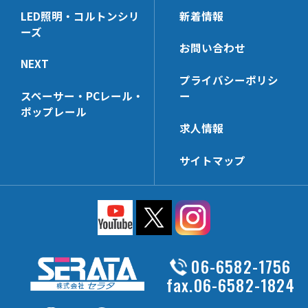
NE-KBSH-32
SHGW19M-32
SJH6-24
NX9240KD
MPST322
NSH4U
NX523B
KBHG19
LED照明・コルトンシリ
新着情報
安全・便利パーツ
溶接用爪(生地)
NE-KBSH-24
SSH6-32
NX7242BB
ーズ
KZZ-32
NSH6A
NX63B
KBKH6
SKD821
NXE7320【3t】
SJH6-32
お問い合わせ
MP322
NJH6A
KBNH19
NE-CNR
NXE7240【3t】
NEXT
UNT322AL
NJJH6
プライバシーポリシ
AL06H
NE-SP【3t】
スペーサー・PCレール・
ー
MPST196
NSH4F
AL14H
NE-SP【2t】
ポップレール
EPN-18
NSH4H【在庫限り】
SSKD25
NXE7000-SP【3t】
求人情報
MPST162
SSD205
NXE7320-SP【3t】
サイトマップ
EPN-28
NE【3t】
MP252
NXE7240-SP【3t】
EPN-38
NE【2t】
UNT252AL-N
NX-BSP
CNBS-50
06-6582-1756
MP196
fax.06-6582-1824
UNT196AL