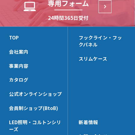
専用フォーム
丸パイプ Rタイプ
NX23
NX414
NX444D
パネルサポート
角バーブラケット(32×14)
NJ13
CLP13C
TN11
HKBS159B
角パイプ Rタイプ
NX24
NX422
NX444
NJ16
HKBS162
NX3336
NX7326BB
24時間365日受付
角バー(32×14)＆パーツ
ミニバー2爪ブラケット
D252
HKB159B
角パイプ Oタイプ
NX812
NX423
NX443D
(24×14)
LUS
HKB162
NX3000-Z101
NX9322B
TN112
CLP159T
JCP320
NX12
NX424
NX443
NS13
CLP162
NX7240CX
NX3000-Z102
NX9322BB
ミニバーブラケット
ミニバー(24×14)＆パーツ
TOP
フックライン・フッ
TN14
CLP159Y
JCPS320
NX13
NX412
(24×14)
NS16
HKBS166
NX7242BBX
クパネル
NX3312
NX9326BB
N11
HKBS99
JCP240
KB326
NX413
会社案内
NX7246BB
HKBS13
NX7240CTX
NX3327
NX7320D
角バー・ミニバー兼用ブラ
バー用フック
TN114
CLP159TC
JCPS240
HCP326
スリムケース
ケット
NX9242B
HKB166
NX7240DX
NX9320D
N112
KBHGW19
事業内容
HKB99
KB246
KB322
NX7000S
NX9242BB
HKB13
NX7320C
角バー(32×14)用フック[セ
ミニバー(24×14)用フック
NH17
SLHG16
HCP246
HCP322
ーフティー]
[セーフティー]
カタログ
NX7000S-42
NX9246BB
CLP166
NX9320KD
SLHGK16
KB242
SUH6-32
SUH6-24
NX7000S-44
NX7240D
NX7322BB
バー用フックパーツ[セーフ
丸パイプブラケット
KBSH4
公式オンラインショップ
HCP242
ティー]
SKH6-32
SKH6-24
NX9240D
NX513D
KBSH6
PS-KBSH
会員制ショップ(BtoB)
SHG19M-32
SSH6-24
NX7240C
丸パイプ＆パーツ
ネット用フック
NX63D
KBJH6
NE-KBSH-32
SHGW19M-32
SJH6-24
NX9240KD
MPST322
NSH4U
NX523B
KBHG19
LED照明・コルトンシリ
新着情報
安全・便利パーツ
溶接用爪(生地)
NE-KBSH-24
SSH6-32
NX7242BB
ーズ
KZZ-32
NSH6A
NX63B
KBKH6
SKD821
NXE7320【3t】