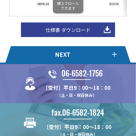
横スクロール
SKH6-24
81036
できます
仕様書 ダウンロード
NEXT
06-6582-1756
ハイブリッドピラー
木棚ブラケット[パーツタイ
プ]
［受付］平日9：00～18：00
WDN11
（土・日・祝日休み）
NX483D
チャンネルスリット
ショーケース用スリット柱
NX482
N6
N16
fax.06-6582-1824
スリットパイプ
ガラス棚ブラケット
NX48
D251
N25
長角パイプ Oタイプ
NX812B
セーフティーパーツ
補強バー
NX482D
［受付］平日9：00～18：00
TN11
N24
長角パイプ Tタイプ
NX22
NX483
NXV16
HKBS13J
（土・日・祝日休み）
振止めバー
LED用補強バー