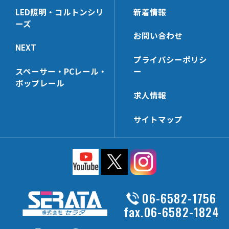
NE-KBSH-24
SJH6-32
SKH6-24
NX7246BB
MPST322
NJH6A
NX513D
KBNH19
LED照明・コルトンシリ
新着情報
安全・便利パーツ
溶接用爪(生地)
PS-KBSH
SUH6-32
NX9242B
ーズ
KZZ-32
NJJH6
NX63D
KBHGW19
AL06H
NE-SP【3t】
SKH6-32
お問い合わせ
MP322
NSH4F
SLHG16
AL14H
NE-SP【2t】
NEXT
UNT322AL
NSH4H【在庫限り】
プライバシーポリシ
SSKD25
NXE7000-SP【3t】
スペーサー・PCレール・
ー
MP252
NSH4U
SSD205
NXE7320-SP【3t】
ポップレール
EPN-38
NSH6A
SKD821
NE【3t】
求人情報
UNT252AL-N
NE-CNR
NXE7240-SP【3t】
サイトマップ
CNBS-50
NE【2t】
MP196
NX-BSP
UNT196AL
NXE7320【3t】
MPST252
NXE7240【3t】
KZZ-25
06-6582-1756
MPST192
fax.06-6582-1824
EPN-12