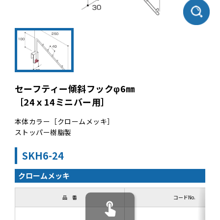
セーフティー傾斜フックφ6㎜
［24ｘ14ミニバー用］
本体カラー［クロームメッキ］
ストッパー樹脂製
SKH6-24
クロームメッキ
品 番
コードNo.