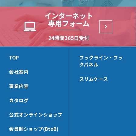
D252
N32
丸パイプ Rタイプ
NX23
NJ13
CLP13J
TN112
HKBS159B
HKB142
木棚ブラケット
木棚ブラケット(一体型)
インターネット
角パイプ Rタイプ
NX24
NJ16
HKBS162
TN14
HKB159B
HKB112
専用フォーム
角パイプ Oタイプ
NX812
NX423
NX444D
パネルサポート
角バーブラケット(32×14)
LUS
HKB162
N11
CLP159T
角パイプ Tタイプ
NX12
NX424
NX444
NS13
CLP162
NX3000-Z102
NX9322BB
24時間365日受付
角バー(32×14)＆パーツ
ミニバー2爪ブラケット
TN114
CLP159Y
長角パイプ Rタイプ
NX13
NX412
NX443D
(24×14)
NS16
HKBS166
NX3312
NX9326BB
N112
HKBS99
KB326
NX122
NX413
NX443
NS13P
HKBS13
NX7240CX
NX3327
NX7320D
ミニバーブラケット
ミニバー(24×14)＆パーツ
TOP
フックライン・フッ
NH17
CLP159TC
HCP326
NX132
NX414
(24×14)
NXV13
HKB166
NX7242BBX
クパネル
NX3336
NX9320D
N14
HKB99
KB246
KB322
NX422
会社案内
NX9242BB
HKB13
NX7240CTX
NX3000-Z101
NX7320C
角バー・ミニバー兼用ブラ
バー用フック
NH20
CLP99
HCP246
HCP322
スリムケース
ケット
NX9246BB
CLP166
NX7240DX
NX9320KD
N142
SLHGK16
事業内容
CLP99D
KB242
JCP320
NX7000S-42
NX7240D
CLP13
NX7322BB
角バー(32×14)用フック[セ
ミニバー(24×14)用フック
NY11
KBSH4
HCP242
JCPS320
ーフティー]
[セーフティー]
カタログ
NX7000S-44
NX9240D
CLP13C
NX7326BB
KBSH6
JCP240
SHG19M-32
SSH6-24
NX7000S
NX7240C
NX9322B
バー用フックパーツ[セーフ
丸パイプブラケット
KBJH6
公式オンラインショップ
JCPS240
ティー]
SHGW19M-32
SJH6-24
NX9240KD
NX523B
KBHG19
NE-KBSH-32
会員制ショップ(BtoB)
SSH6-32
SUH6-24
NX7242BB
丸パイプ＆パーツ
ネット用フック
NX63B
KBKH6