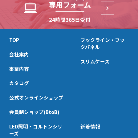
D251
CLP99D
HKB112
専用フォーム
丸パイプ Rタイプ
NX23
NX414
NX444D
パネルサポート
角バーブラケット(32×14)
NJ13
CLP13C
TN11
HKBS159B
角パイプ Rタイプ
NX24
NX422
NX444
NJ16
HKBS162
NX3336
NX7326BB
24時間365日受付
角バー(32×14)＆パーツ
ミニバー2爪ブラケット
D252
HKB159B
角パイプ Oタイプ
NX812
NX423
NX443D
(24×14)
LUS
HKB162
NX3000-Z101
NX9322B
TN112
CLP159T
JCP320
NX12
NX424
NX443
NS13
CLP162
NX7240CX
NX3000-Z102
NX9322BB
ミニバーブラケット
ミニバー(24×14)＆パーツ
TOP
フックライン・フッ
TN14
CLP159Y
JCPS320
NX13
NX412
(24×14)
NS16
HKBS166
NX7242BBX
クパネル
NX3312
NX9326BB
N11
HKBS99
JCP240
KB326
NX413
会社案内
NX7246BB
HKBS13
NX7240CTX
NX3327
NX7320D
角バー・ミニバー兼用ブラ
バー用フック
TN114
CLP159TC
JCPS240
HCP326
スリムケース
ケット
NX9242B
HKB166
NX7240DX
NX9320D
N112
KBHGW19
事業内容
HKB99
KB246
KB322
NX7000S
NX9242BB
HKB13
NX7320C
角バー(32×14)用フック[セ
ミニバー(24×14)用フック
NH17
SLHG16
HCP246
HCP322
ーフティー]
[セーフティー]
カタログ
NX7000S-42
NX9246BB
CLP166
NX9320KD
SLHGK16
KB242
SUH6-32
SUH6-24
NX7000S-44
NX7240D
NX7322BB
バー用フックパーツ[セーフ
丸パイプブラケット
KBSH4
公式オンラインショップ
HCP242
ティー]
SKH6-32
SKH6-24
NX9240D
NX513D
KBSH6
PS-KBSH
会員制ショップ(BtoB)
SHG19M-32
SSH6-24
NX7240C
丸パイプ＆パーツ
ネット用フック
NX63D
KBJH6
NE-KBSH-32
SHGW19M-32
SJH6-24
NX9240KD
MPST322
NSH4U
NX523B
KBHG19
LED照明・コルトンシリ
新着情報
安全・便利パーツ
溶接用爪(生地)
NE-KBSH-24
SSH6-32
NX7242BB
ーズ
KZZ-32
NSH6A
NX63B
KBKH6
SKD821
NXE7320【3t】