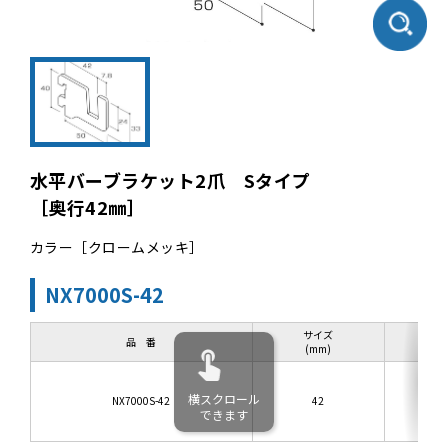
水平バーブラケット2爪 Sタイプ
［奥行42㎜］
カラー［クロームメッキ］
NX7000S-42
サイズ
品 番
(mm)
横スクロール
NX7000S-42
42
できます