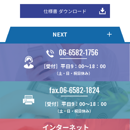
仕様書 ダウンロード
NEXT
06-6582-1756
ハイブリッドピラー
木棚ブラケット[パーツタイ
プ]
［受付］平日9：00～18：00
WDN11
（土・日・祝日休み）
NX483D
チャンネルスリット
ショーケース用スリット柱
NX482
N14
N24
fax.06-6582-1824
スリットパイプ
ガラス棚ブラケット
NX48
NH20
N32
角パイプ Tタイプ
NX812B
セーフティーパーツ
補強バー
NX482D
［受付］平日9：00～18：00
N142
N16
長角パイプ Rタイプ
NX122
NX483
NS13P
HKBS13J
（土・日・祝日休み）
振止めバー
LED用補強バー
NY11
N25
長角パイプ Oタイプ
NX132
NXV13
CLP13J
N6
CLP99
HKB142
木棚ブラケット
木棚ブラケット(一体型)
インターネット
長角パイプ Tタイプ
NX22
NXV16
CLP13