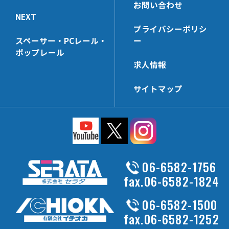
SJH6-32
お問い合わせ
MP322
NJH6A
KBNH19
NE-CNR
NXE7240【3t】
NEXT
UNT322AL
NJJH6
プライバシーポリシ
AL06H
NE-SP【3t】
スペーサー・PCレール・
ー
MPST196
NSH4F
AL14H
NE-SP【2t】
ポップレール
EPN-18
NSH4H【在庫限り】
SSKD25
NXE7000-SP【3t】
求人情報
MPST162
SSD205
NXE7320-SP【3t】
サイトマップ
EPN-28
NE【3t】
MP252
NXE7240-SP【3t】
EPN-38
NE【2t】
UNT252AL-N
NX-BSP
CNBS-50
06-6582-1756
MP196
fax.06-6582-1824
UNT196AL
MPST252
06-6582-1500
KZZ-25
fax.06-6582-1252