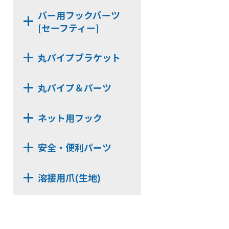
KBSH6
SJH6-24
SHG19M-32
バー用フックパーツ
KBJH6
SUH6-24
[セーフティー]
SHGW19M-32
KBHG19
SKH6-24
SSH6-32
KBKH6
NE-KBSH-24
SSH6-24
丸パイプブラケット
PS-KBSH
NX63B
NE-KBSH-32
丸パイプ＆パーツ
NX513D
MPST322
NX63D
ネット用フック
KZZ-32
NX523B
NSH4H【在庫限り】
MP322
安全・便利パーツ
NSH4U
UNT322AL
SSD205
NSH6A
MPST192
溶接用爪(生地)
SKD821
NJH6A
EPN-12
NE【2t】
NE-CNR
NJJH6
MPST196
NX-BSP
AL06H
NSH4F
EPN-18