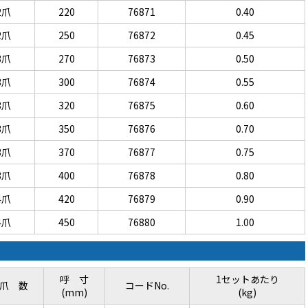
2爪
220
76871
0.40
2爪
250
76872
0.45
3爪
270
76873
0.50
3爪
300
76874
0.55
3爪
320
76875
0.60
3爪
350
76876
0.70
3爪
370
76877
0.75
3爪
400
76878
0.80
4爪
420
76879
0.90
4爪
450
76880
1.00
呼 寸
1セットあたり
爪 数
コードNo.
(mm)
(kg)