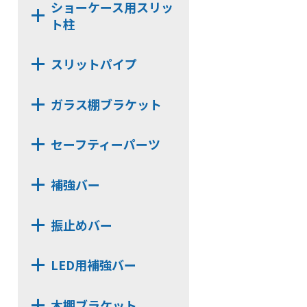
ショーケース用スリッ
NH17
NX482D
ト柱
N14
NX483
N25
NH20
スリットパイプ
N24
N142
角パイプ Oタイプ
N32
NY11
ガラス棚ブラケット
角パイプ Tタイプ
N16
N6
NX812B
長角パイプ Rタイプ
セーフティーパーツ
D251
NX13
長角パイプ Oタイプ
TN11
NS16
NX122
長角パイプ Tタイプ
補強バー
D252
NS13P
NX132
丸パイプ Rタイプ
TN112
HKBS13J
NXV13
NX22
角パイプ Rタイプ
振止めバー
TN14
CLP13J
NXV16
NX23
N11
HKB99
HKB13
NJ13
NX24
LED用補強バー
TN114
CLP99
CLP166
NJ16
NX812
HKB112
CLP99D
CLP13
LUS
NX12
木棚ブラケット