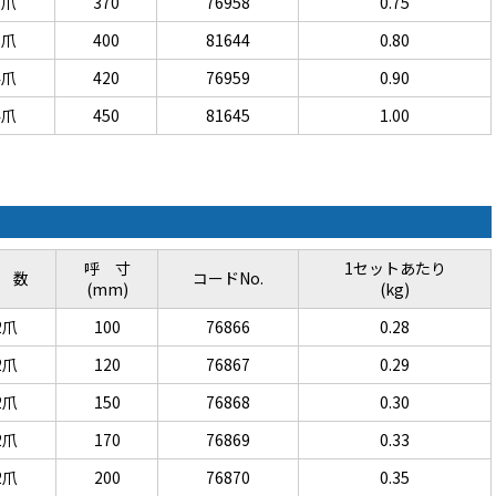
3爪
370
76958
0.75
3爪
400
81644
0.80
4爪
420
76959
0.90
4爪
450
81645
1.00
呼 寸
1セットあたり
 数
コードNo.
(mm)
(kg)
2爪
100
76866
0.28
2爪
120
76867
0.29
2爪
150
76868
0.30
2爪
170
76869
0.33
2爪
200
76870
0.35