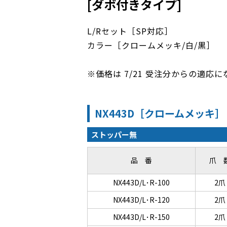
[ダボ付きタイプ]
L/Rセット［SP対応］
カラー［クロームメッキ/白/黒］
※価格は 7/21 受注分からの適応
NX443D［クロームメッキ］
ストッパー無
品 番
爪 
NX443D/L･R-100
2爪
NX443D/L･R-120
2爪
NX443D/L･R-150
2爪