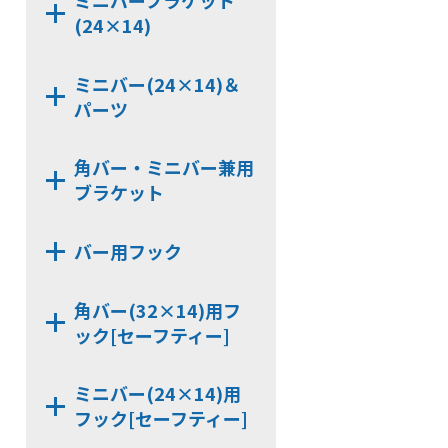
ミニバーブラケット
NX9320D
NX7242BBX
(24×14)
HCP326
NX7320C
NX7240CTX
KB322
NX9320KD
NX7242BB
NX7240DX
ミニバー(24×14)＆
NX7246BB
パーツ
NX9242B
HCP242
NX9242BB
角バー・ミニバー兼用
JCP240
ブラケット
NX9246BB
JCPS240
NX7240D
NX7000S-44
KB246
バー用フック
NX9240D
NX7000S
HCP246
NX7240C
KBNH19
NX7000S-42
KB242
角バー(32×14)用フ
NX9240KD
KBHGW19
ック[セーフティー]
SLHG16
SJH6-32
SLHGK16
ミニバー(24×14)用
SUH6-32
フック[セーフティー]
KBSH4
SKH6-32