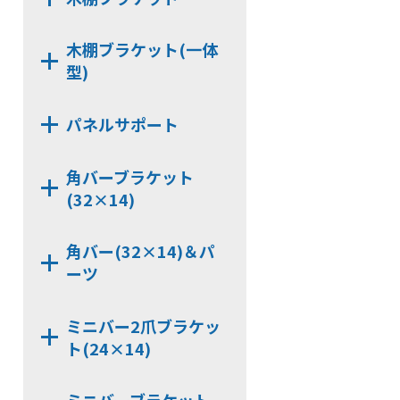
HKB142
HKBS159B
CLP13C
NS13
NX413
HKB159B
HKBS162
木棚ブラケット(一体
NX414
CLP159T
型)
HKB162
NX422
CLP159Y
CLP162
NX444D
NX423
パネルサポート
HKBS99
HKBS166
NX444
NX424
CLP159TC
HKBS13
NX3327
NX443
NX412
角バーブラケット
HKB166
NX3336
NX443D
(32×14)
NX3000-Z101
NX7322BB
NX3000-Z102
角バー(32×14)＆パ
NX7326BB
ーツ
NX3312
NX9322B
HCP322
NX9322BB
ミニバー2爪ブラケッ
JCP320
ト(24×14)
NX9326BB
JCPS320
NX7320D
NX7240CX
KB326