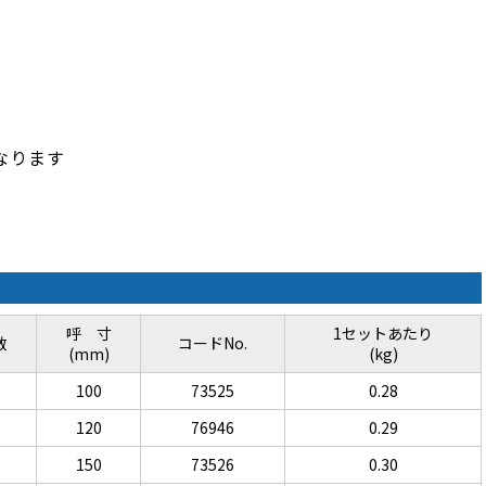
になります
呼 寸
1セットあたり
数
コードNo.
(mm)
(kg)
100
73525
0.28
120
76946
0.29
150
73526
0.30