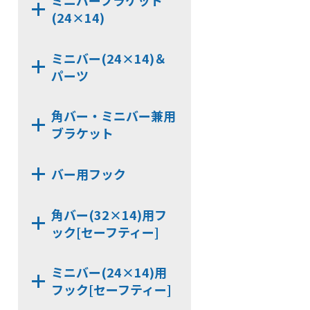
ミニバーブラケット
NX7320C
NX7242BBX
(24×14)
KB322
NX9320KD
NX7240CTX
HCP322
NX7322BB
NX7246BB
NX7240DX
ミニバー(24×14)＆
NX9242B
パーツ
NX9242BB
JCP240
NX9246BB
角バー・ミニバー兼用
JCPS240
ブラケット
NX7240D
KB246
NX9240D
NX7000S
HCP246
バー用フック
NX7240C
NX7000S-42
KB242
NX9240KD
KBHGW19
NX7000S-44
HCP242
角バー(32×14)用フ
NX7242BB
SLHG16
ック[セーフティー]
SLHGK16
SUH6-32
KBSH4
ミニバー(24×14)用
SKH6-32
フック[セーフティー]
KBSH6
SHG19M-32