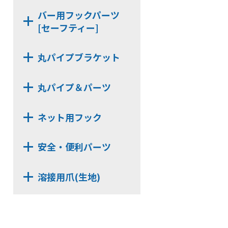
KBJH6
SUH6-24
SHGW19M-32
バー用フックパーツ
KBHG19
SKH6-24
[セーフティー]
SSH6-32
KBKH6
SSH6-24
SJH6-32
KBNH19
PS-KBSH
SJH6-24
丸パイプブラケット
NE-KBSH-32
NX513D
NE-KBSH-24
丸パイプ＆パーツ
NX63D
MPST322
NX523B
ネット用フック
KZZ-32
NX63B
NSH4U
MP322
安全・便利パーツ
NSH6A
UNT322AL
SKD821
NJH6A
MPST196
溶接用爪(生地)
NE-CNR
NJJH6
EPN-18
NXE7320【3t】
AL06H
NSH4F
MPST162
NXE7240【3t】
AL14H
NSH4H【在庫限り】
EPN-28