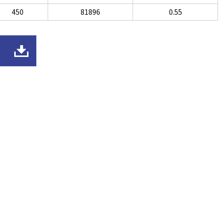
450
81896
0.55