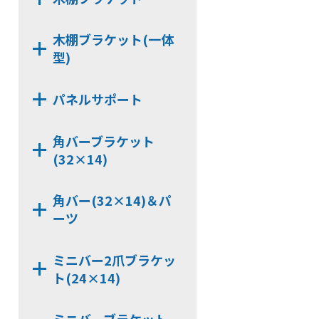
HKB112
HKB159B
HKB162
NS16
NX414
CLP159T
CLP162
木棚ブラケット(一体
NX422
CLP159Y
型)
HKBS166
NX423
HKBS99
HKBS13
NX444D
NX424
パネルサポート
CLP159TC
HKB166
NX444
NX412
HKB99
HKB13
NX3336
NX443D
NX413
角バーブラケット
CLP166
NX3000-Z101
NX443
(32×14)
NX3000-Z102
NX7326BB
NX3312
角バー(32×14)＆パ
NX9322B
ーツ
NX3327
NX9322BB
JCP320
NX9326BB
ミニバー2爪ブラケッ
JCPS320
ト(24×14)
NX7320D
KB326
NX9320D
NX7240CX
HCP326