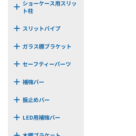
ショーケース用スリッ
NH20
NX482D
ト柱
N142
NX483
N24
NY11
スリットパイプ
N32
N6
角パイプ Tタイプ
N16
D251
ガラス棚ブラケット
長角パイプ Rタイプ
N25
TN11
NX812B
長角パイプ Oタイプ
セーフティーパーツ
D252
NX122
長角パイプ Tタイプ
TN112
NS13P
NX132
丸パイプ Rタイプ
補強バー
TN14
NXV13
NX22
角パイプ Rタイプ
N11
HKBS13J
NXV16
NX23
角パイプ Oタイプ
振止めバー
TN114
CLP13J
NJ13
NX24
N112
CLP99
CLP13
NJ16
NX812
LED用補強バー
NH17
CLP99D
CLP13C
LUS
NX12
HKB142
HKBS159B
HKBS162
NS13
NX13
木棚ブラケット