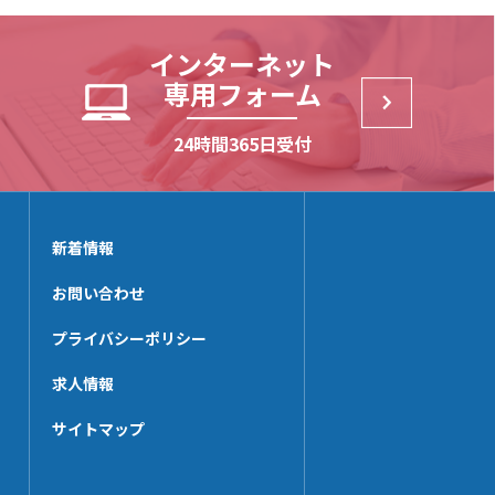
NE-SP【3t】
SSKD25
MP252
NE-SP【2t】
SSD205
EPN-38
インターネット
NXE7000-SP【3t】
UNT252AL-N
専用フォーム
NXE7320-SP【3t】
CNBS-50
NE【3t】
24時間365日受付
MP196
NXE7240-SP【3t】
UNT196AL
NE【2t】
MPST252
NX-BSP
新着情報
KZZ-25
MPST192
お問い合わせ
EPN-12
プライバシーポリシー
求人情報
サイトマップ