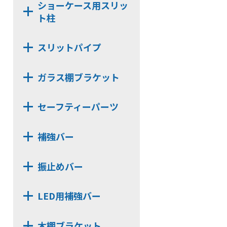
ショーケース用スリッ
NH20
NX482D
ト柱
N142
NX483
N24
NY11
スリットパイプ
N32
N6
角パイプ Tタイプ
N16
D251
ガラス棚ブラケット
長角パイプ Rタイプ
N25
TN11
NX812B
長角パイプ Oタイプ
セーフティーパーツ
D252
NX122
長角パイプ Tタイプ
TN112
NS13P
NX132
丸パイプ Rタイプ
補強バー
TN14
NXV13
NX22
角パイプ Rタイプ
N11
HKBS13J
NXV16
NX23
角パイプ Oタイプ
振止めバー
TN114
CLP13J
NJ13
NX24
N112
CLP99
CLP13
NJ16
NX812
LED用補強バー
NH17
CLP99D
CLP13C
LUS
NX12
HKB142
HKBS159B
HKBS162
NS13
NX13
木棚ブラケット