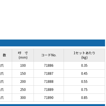
呼 寸
1セットあたり
 数
コードNo.
(mm)
(kg)
3爪
100
71886
0.35
3爪
150
71887
0.45
3爪
200
71888
0.55
4爪
250
71889
0.75
4爪
300
71890
0.85