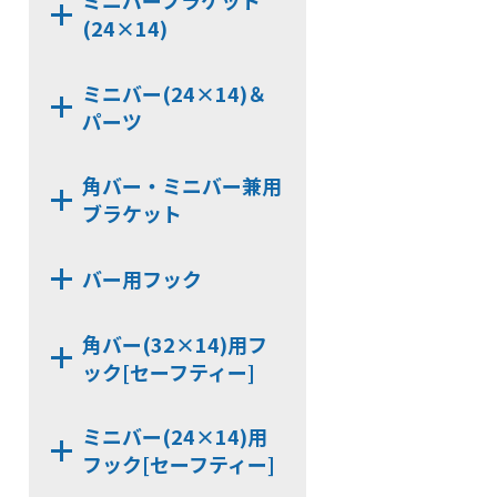
ミニバーブラケット
NX7320C
NX7242BBX
(24×14)
KB322
NX9320KD
NX7240CTX
HCP322
NX7322BB
NX7246BB
NX7240DX
ミニバー(24×14)＆
NX9242B
パーツ
NX9242BB
JCP240
NX9246BB
角バー・ミニバー兼用
JCPS240
ブラケット
NX7240D
KB246
NX9240D
NX7000S
HCP246
バー用フック
NX7240C
NX7000S-42
KB242
NX9240KD
KBHGW19
NX7000S-44
HCP242
角バー(32×14)用フ
NX7242BB
SLHG16
ック[セーフティー]
SLHGK16
SUH6-32
KBSH4
ミニバー(24×14)用
SKH6-32
フック[セーフティー]
KBSH6
SHG19M-32