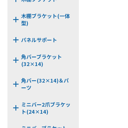
HKB112
HKB159B
HKB162
NS16
NX414
CLP159T
CLP162
木棚ブラケット(一体
NX422
CLP159Y
型)
HKBS166
NX423
HKBS99
HKBS13
NX444D
NX424
パネルサポート
CLP159TC
HKB166
NX444
NX412
HKB99
HKB13
NX3336
NX443D
NX413
角バーブラケット
CLP166
NX3000-Z101
NX443
(32×14)
NX3000-Z102
NX7326BB
NX3312
角バー(32×14)＆パ
NX9322B
ーツ
NX3327
NX9322BB
JCP320
NX9326BB
ミニバー2爪ブラケッ
JCPS320
ト(24×14)
NX7320D
KB326
NX9320D
NX7240CX
HCP326