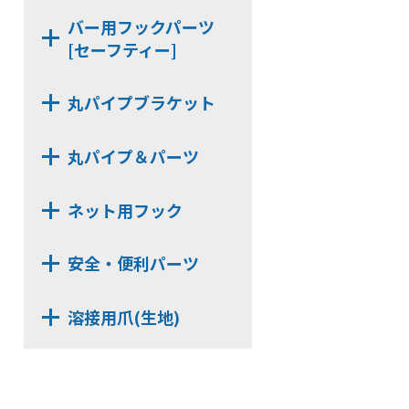
KBJH6
SUH6-24
SHGW19M-32
バー用フックパーツ
KBHG19
SKH6-24
[セーフティー]
SSH6-32
KBKH6
SSH6-24
SJH6-32
KBNH19
PS-KBSH
SJH6-24
丸パイプブラケット
NE-KBSH-32
NX513D
NE-KBSH-24
丸パイプ＆パーツ
NX63D
MPST322
NX523B
ネット用フック
KZZ-32
NX63B
NSH4U
MP322
安全・便利パーツ
NSH6A
UNT322AL
SKD821
NJH6A
MPST196
溶接用爪(生地)
NE-CNR
NJJH6
EPN-18
NXE7320【3t】
AL06H
NSH4F
MPST162
NXE7240【3t】
AL14H
NSH4H【在庫限り】
EPN-28