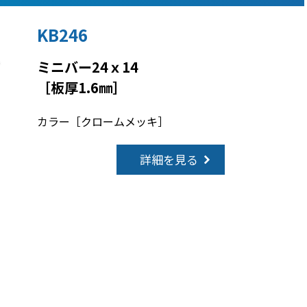
KB246
ミニバー24ｘ14
［板厚1.6㎜］
カラー［クロームメッキ］
詳細を見る