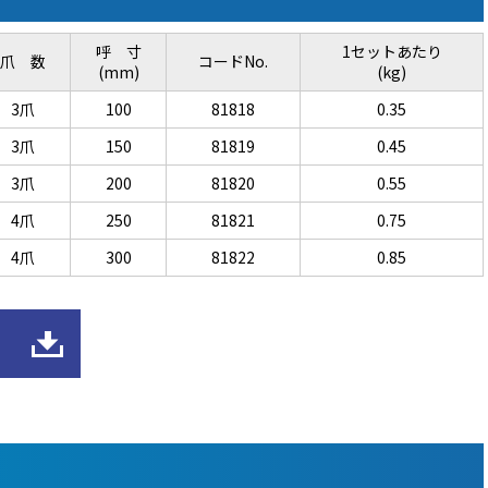
呼 寸
1セットあたり
爪 数
コードNo.
(mm)
(kg)
3爪
100
81818
0.35
3爪
150
81819
0.45
3爪
200
81820
0.55
4爪
250
81821
0.75
4爪
300
81822
0.85