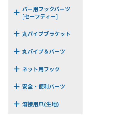
SLHG16
SSH6-24
SKH6-32
バー用フックパーツ
SLHGK16
SJH6-24
[セーフティー]
SHG19M-32
KBSH4
SUH6-24
SHGW19M-32
KBSH6
NE-KBSH-32
SKH6-24
丸パイプブラケット
NE-KBSH-24
NX523B
PS-KBSH
丸パイプ＆パーツ
NX63B
MPST322
NX513D
ネット用フック
KZZ-32
NX63D
NSH4F
MP322
安全・便利パーツ
NSH4H【在庫限り】
UNT322AL
SSKD25
NSH4U
UNT196AL
溶接用爪(生地)
SSD205
NSH6A
MPST252
NXE7320-SP【3t】
SKD821
NJH6A
KZZ-25
NE【3t】
NE-CNR
NJJH6
MPST192