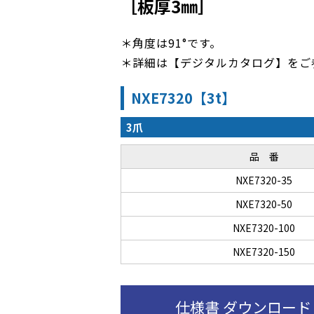
［板厚3㎜］
＊角度は91°です。
＊詳細は【デジタルカタログ】をご
NXE7320【3t】
3爪
品 番
NXE7320-35
NXE7320-50
NXE7320-100
NXE7320-150
仕様書 ダウンロード