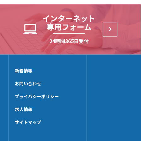
NXE7240-SP【3t】
AL06H
EPN-12
NE【2t】
AL14H
MPST196
インターネット
NX-BSP
EPN-18
専用フォーム
NXE7320【3t】
MPST162
NXE7240【3t】
24時間365日受付
EPN-28
NE-SP【3t】
MP252
NE-SP【2t】
EPN-38
NXE7000-SP【3t】
新着情報
UNT252AL-N
CNBS-50
お問い合わせ
MP196
プライバシーポリシー
求人情報
サイトマップ