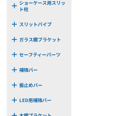
ショーケース用スリッ
N11
NX482D
ト柱
TN114
NX483
N16
N112
スリットパイプ
N25
NH17
角パイプ Rタイプ
N24
N14
ガラス棚ブラケット
角パイプ Oタイプ
N32
NH20
NX812B
角パイプ Tタイプ
セーフティーパーツ
N142
NX812
長角パイプ Rタイプ
NY11
LUS
NX12
長角パイプ Oタイプ
補強バー
N6
NS13
NX13
長角パイプ Tタイプ
D251
HKBS13J
NS16
NX122
丸パイプ Rタイプ
振止めバー
TN11
CLP13J
NS13P
NX132
D252
CLP159Y
HKBS166
NXV13
NX22
LED用補強バー
TN112
HKBS99
HKBS13
NXV16
NX23
HKB142
CLP159TC
HKB166
NJ13
NX24
木棚ブラケット