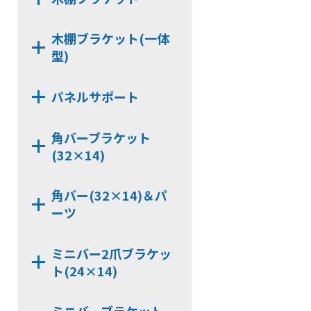
HKB112
HKB99
HKB13
NJ16
NX412
CLP99
CLP166
木棚ブラケット(一体
NX413
CLP99D
型)
CLP13
NX414
HKBS159B
CLP13C
NX444D
NX422
パネルサポート
HKB159B
HKBS162
NX444
NX423
CLP159T
HKB162
NX3312
NX443D
NX424
角バーブラケット
CLP162
NX3327
NX443
(32×14)
NX3336
NX9320D
NX3000-Z101
角バー(32×14)＆パ
NX7320C
ーツ
NX3000-Z102
NX9320KD
KB322
NX7322BB
ミニバー2爪ブラケッ
HCP322
ト(24×14)
NX7326BB
JCP320
NX9322B
NX7240CX
JCPS320