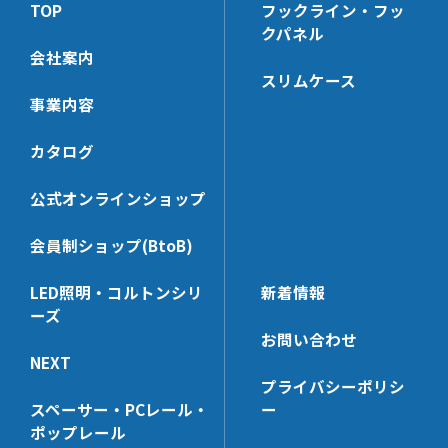
HB-S
TOP
フックライン・フッ
HL-BKS30x100
HP-LHK
クパネル
HB-B
HL-HK4S【在庫限り】
HP-PCHK
会社案内
スリムケース
HL-WHK
HP-RHK
事業内容
HL-FHK
HP-SWHK
HL-BKS35x68
HP-BKS40x140
カタログ
HL-PT30x100N
HP-PT35x100N
公式オンラインショップ
HL-HK5
HP-CHK-N
HL-PCHK
HP-KBHK
会員制ショップ(BtoB)
HL-SSHK
HP-V_RHK
LED照明・コルトンシリ
新着情報
HL-BKS30x140
HP-SWHK/L
ーズ
HL-SE
HP-PT60x65N
お問い合わせ
NEXT
HL-UHK
HP-PP
プライバシーポリシ
HL-NTHK
HP-CTHK【在庫限り】
スペーサー・PCレール・
ー
HL-SWHK
HP-WHG25
ポップレール