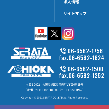
求人情報
HL-PT35x68N
HP-KSHK
HL-PP
HP-MZHK
サイトマップ
HL-DHK-N
HP-PT40x65N
HL-R3HK
HP-HK5
HL-SWHK/L
HP-WHG30
HL-PT25x38N
HP-FHK
HL-PS
HP-MBSK-N
06-6582-1756
HL-HK4
HP-PT25x65N
fax.06-6582-1824
HL-HK6
HP-HK6
06-6582-1500
HL-HCHK
HP-WHK
fax.06-6582-1252
HL-SSHK-FU
HP-SSHK-FU
HL-PT20x45N
〒552-0002 大阪市港区市岡元町1丁目6番23号
HP-WLHK
［受付］平日9：00～18：00（土・日・祝日休み）
HL-LHK
HP-PT40x140N
Copyright © 2021 SERATA CO.,LTD. All Rights Reserved.
HL-UPHK
FU-PCR
HL-V_RHK
HP-HK8