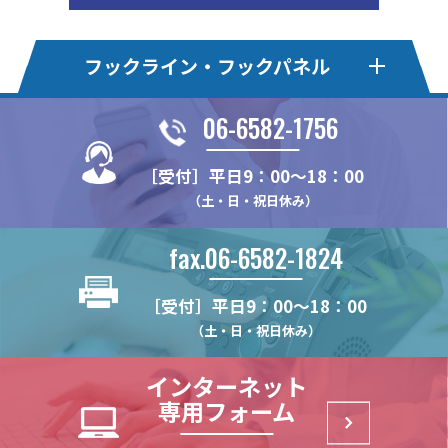
フックライン・フックパネル
06-6582-1756
フックライン
フックライン・エコ
［受付］平日9：00～18：00
HL30F
HLE20S
HLオプションパーツ
フックパネル・Pタイプ
（土・日・祝日休み）
HL50M
HLE22F
HL-MBSK-N
HP75P
フックパネル・Bタイプ
フックパネル・Sタイプ
HL375MS
HLE22KSE
fax.06-6582-1824
HL-CHK-N
HP100P
HP100B
HP100S
フックパネル・Fタイプ
フックパネル・木製タイプ
HL375FS
HLE22-4S
HL-WHG30
HP24P
HP60B
HP60S
［受付］平日9：00～18：00
HL22M
HLE22S
HP-PUF
WPN
HPオプションパーツ
ハイブリッドパネル
HL-RHK
HP375P
HP75B
HP75S
（土・日・祝日休み）
HL22K
HLE22SR
HP-F
WPN-LRAL
FU-PCR
HP-HK4
HB2-T
(リーズナブルモデル)
HL25M
HP-PTF
インターネット
HL-HD57H
HP-UHK
HB2-B
HL22KN
専用フォーム
HL-CTHK【在庫限り】
HP-HCHK
(リーズナブルモデル)
HL30M
HL-WHG20
HP-SSHK
HB2-S