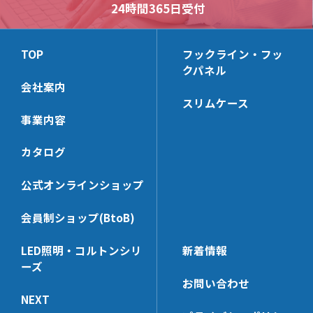
24時間365日受付
(リーズナブルモデル)
HL-KSHK
HP-BKS25x65
HB-T
HL-ACBK
HP-AC8T
HB-S
TOP
フックライン・フッ
HL-BKS30x100
HP-LHK
クパネル
HB-B
HL-HK4S【在庫限り】
HP-PCHK
会社案内
スリムケース
HL-WHK
HP-RHK
事業内容
HL-FHK
HP-SWHK
HL-BKS35x68
HP-BKS40x140
カタログ
HL-PT30x100N
HP-PT35x100N
公式オンラインショップ
HL-HK5
HP-CHK-N
HL-PCHK
HP-KBHK
会員制ショップ(BtoB)
HL-SSHK
HP-V_RHK
LED照明・コルトンシリ
新着情報
HL-BKS30x140
HP-SWHK/L
ーズ
HL-SE
HP-PT60x65N
お問い合わせ
NEXT
HL-UHK
HP-PP