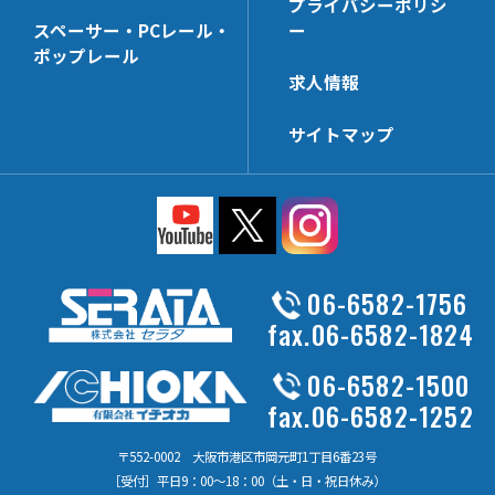
プライバシーポリシ
HL-NTHK
HP-CTHK【在庫限り】
スペーサー・PCレール・
ー
HL-SWHK
HP-WHG25
ポップレール
求人情報
HL-PT35x68N
HP-KSHK
HL-PP
HP-MZHK
サイトマップ
HL-DHK-N
HP-PT40x65N
HL-R3HK
HP-HK5
HL-SWHK/L
HP-WHG30
HL-PT25x38N
HP-FHK
HL-PS
HP-MBSK-N
06-6582-1756
HL-HK4
HP-PT25x65N
fax.06-6582-1824
HL-HK6
HP-HK6
06-6582-1500
HL-HCHK
HP-WHK
fax.06-6582-1252
HL-SSHK-FU
HP-SSHK-FU
HL-PT20x45N
〒552-0002 大阪市港区市岡元町1丁目6番23号
HP-WLHK
［受付］平日9：00～18：00（土・日・祝日休み）
HL-LHK
HP-PT40x140N