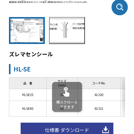
ズレマセンシール
HL-SE
サイズ
品 番
コードNo.
(mm)
HL-SE25
25
61320
横スクロール
できます
HL-SE40
40
61321
仕様書 ダウンロード