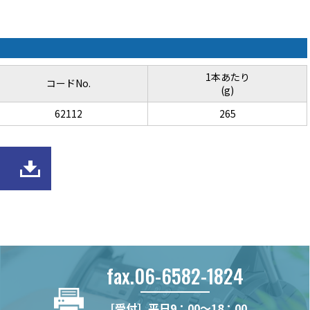
1本あたり
コードNo.
(g)
62112
265
fax.06-6582-1824
［受付］平日9：00～18：00