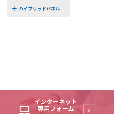
HL-BKS30x100
HL-PS
ハイブリッドパネル
HL-HK4S【在庫限り】
HP-DHK-N
HL-WHK
HB2-T
HP-R3HK
(リーズナブルモデル)
HL-FHK
HP-SWHK/L-FU
HB2-B
HL-BKS35x68
(リーズナブルモデル)
HP-ACBK
HL-PT30x100N
HB2-S
HP-BKS35x100
(リーズナブルモデル)
HL-HK5
HP-HK4
HB-B
HL-PCHK
HP-UHK
HB-T
HL-SSHK
HP-HCHK
HB-S
HL-BKS30x140
HP-SSHK
HL-SE
HP-BKS25x65
HL-UHK
HP-AC8T
HL-NTHK
HP-LHK
インターネット
HL-SWHK
専用フォーム
HP-PCHK
HL-PT35x68N