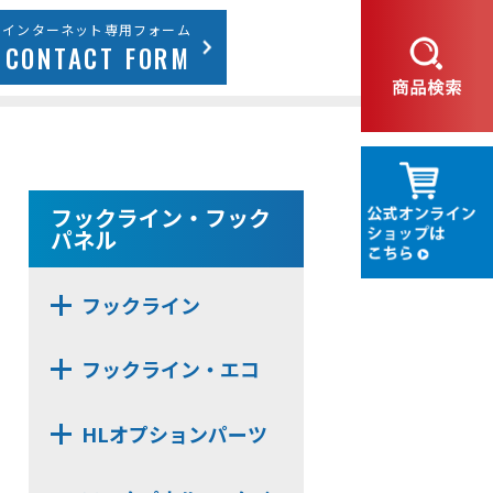
インターネット専用フォーム
CONTACT FORM
フックライン・フック
パネル
フックライン
HL30M
フックライン・エコ
HL30F
HLE22SR
HL50M
HLオプションパーツ
HLE20S
HL375MS
HL-MBSK-N
HLE22F
HL375FS