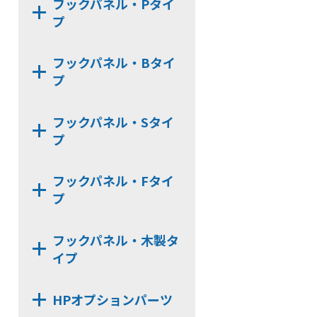
フックパネル・Pタイ
HL-LHK
HLE22KSE
HL22M
プ
HL-UPHK
HLE22-4S
HL22K
HP375P
HL-V_RHK
HLE22S
フックパネル・Bタイ
HL25M
HP75P
プ
HL-SWHK-FU
HL22KN
HP100P
HL-PT30x140N
HP75B
HP24P
フックパネル・Sタイ
HL-CHK-N
HP100B
プ
HL-WHG30
HP60B
HL-RHK
HP75S
フックパネル・Fタイ
FU-PCR
HP100S
プ
HL-HD57H
HP60S
HP-PTF
HL-CTHK【在庫限り】
フックパネル・木製タ
HP-PUF
HL-WHG20
イプ
HP-F
HL-KSHK
WPN-LRAL
HPオプションパーツ
HL-ACBK
WPN