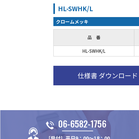
HL-SWHK/L
クロームメッキ
品 番
HL-SWHK/L
仕様書 ダウンロード
06-6582-1756
［受付］平日9：00～18：00