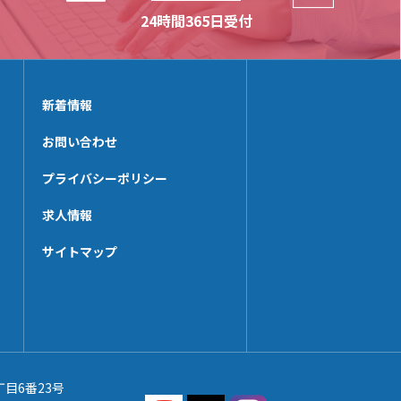
HP-RHK
24時間365日受付
HL-PP
HP-SWHK
HL-DHK-N
HP-BKS40x140
HL-R3HK
HP-PT35x100N
HL-SWHK/L
新着情報
HP-CHK-N
HL-PT25x38N
HP-KBHK
お問い合わせ
HL-PS
HP-V_RHK
プライバシーポリシー
HL-HK4
HP-SWHK/L
HL-HK6
求人情報
HP-PT60x65N
HL-HCHK
HP-PP
サイトマップ
HL-SSHK-FU
HP-CTHK【在庫限り】
HL-PT20x45N
HP-WHG25
HP-KSHK
HP-MZHK
丁目6番23号
HP-PT40x65N