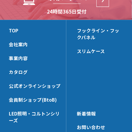
HL30M
HL-WHG20
HP-SSHK
HB2-S
24時間365日受付
(リーズナブルモデル)
HL-KSHK
HP-BKS25x65
HB-T
HL-ACBK
HP-AC8T
HB-S
TOP
フックライン・フッ
HL-BKS30x100
HP-LHK
クパネル
HB-B
HL-HK4S【在庫限り】
HP-PCHK
会社案内
スリムケース
HL-WHK
HP-RHK
事業内容
HL-FHK
HP-SWHK
HL-BKS35x68
HP-BKS40x140
カタログ
HL-PT30x100N
HP-PT35x100N
公式オンラインショップ
HL-HK5
HP-CHK-N
HL-PCHK
HP-KBHK
会員制ショップ(BtoB)
HL-SSHK
HP-V_RHK
LED照明・コルトンシリ
新着情報
HL-BKS30x140
HP-SWHK/L
ーズ
HL-SE
HP-PT60x65N
お問い合わせ