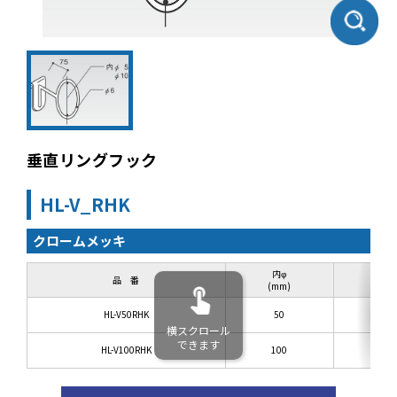
垂直リングフック
HL-V_RHK
クロームメッキ
内φ
品 番
(mm)
HL-V50RHK
50
横スクロール
できます
HL-V100RHK
100