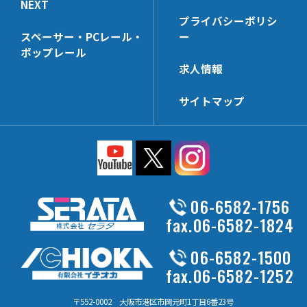
NEXT
HL-UHK
HP-PP
プライバシーポリシ
HL-NTHK
HP-CTHK【在庫限り】
スペーサー・PCレール・
ー
HL-SWHK
HP-WHG25
ポップレール
求人情報
HL-PT35x68N
HP-KSHK
HL-PP
HP-MZHK
サイトマップ
HL-DHK-N
HP-PT40x65N
HL-R3HK
HP-HK5
HL-SWHK/L
HP-WHG30
HL-PT25x38N
HP-FHK
HL-PS
HP-MBSK-N
06-6582-1756
HL-HK4
HP-PT25x65N
fax.06-6582-1824
HL-HK6
HP-HK6
06-6582-1500
HL-HCHK
HP-WHK
fax.06-6582-1252
HL-SSHK-FU
HP-SSHK-FU
HL-PT20x45N
〒552-0002 大阪市港区市岡元町1丁目6番23号
HP-WLHK