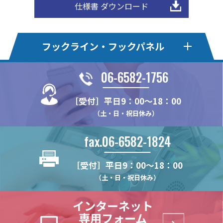
仕様書 ダウンロード
フックライン・フックパネル
06-6582-1756
フックライン
フックライン・エコ
［受付］平日9：00～18：00
HL30F
HLE20S
HLオプションパーツ
フックパネル・Pタイプ
（土・日・祝日休み）
HL50M
HLE22F
HL-MBSK-N
HP75P
フックパネル・Bタイプ
フックパネル・Sタイプ
HL375MS
HLE22KSE
fax.06-6582-1824
HL-CHK-N
HP100P
HP100B
HP100S
フックパネル・Fタイプ
フックパネル・木製タイプ
HL375FS
HLE22-4S
HL-WHG30
HP24P
HP60B
HP60S
［受付］平日9：00～18：00
HL22M
HLE22S
HP-PUF
WPN
HPオプションパーツ
ハイブリッドパネル
HL-RHK
HP375P
HP75B
HP75S
（土・日・祝日休み）
HL22K
HLE22SR
HP-F
WPN-LRAL
FU-PCR
HP-HK4
HB2-T
(リーズナブルモデル)
HL25M
HP-PTF
インターネット
HL-HD57H
HP-UHK
HB2-B
HL22KN
専用フォーム
HL-CTHK【在庫限り】
HP-HCHK
(リーズナブルモデル)