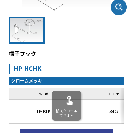
帽子フック
HP-HCHK
クロームメッキ
品 番
コードNo.
横スクロール
HP-HCHK
55103
できます