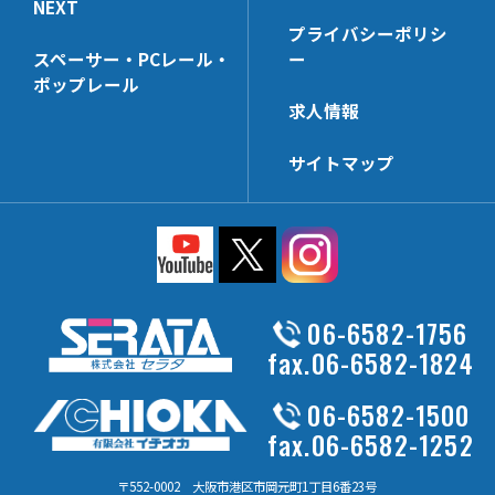
NEXT
HL-UHK
HP-PP
プライバシーポリシ
HL-NTHK
HP-CTHK【在庫限り】
スペーサー・PCレール・
ー
HL-SWHK
HP-WHG25
ポップレール
求人情報
HL-PT35x68N
HP-KSHK
HL-PP
HP-MZHK
サイトマップ
HL-DHK-N
HP-PT40x65N
HL-R3HK
HP-HK5
HL-SWHK/L
HP-WHG30
HL-PT25x38N
HP-FHK
HL-PS
HP-MBSK-N
06-6582-1756
HL-HK4
HP-PT25x65N
fax.06-6582-1824
HL-HK6
HP-HK6
06-6582-1500
HL-HCHK
HP-WHK
fax.06-6582-1252
HL-SSHK-FU
HP-SSHK-FU
HL-PT20x45N
〒552-0002 大阪市港区市岡元町1丁目6番23号
HP-WLHK