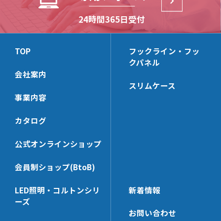
HL30M
HL-WHG20
HP-SSHK
HB2-S
24時間365日受付
(リーズナブルモデル)
HL-KSHK
HP-BKS25x65
HB-T
HL-ACBK
HP-AC8T
HB-S
TOP
フックライン・フッ
HL-BKS30x100
HP-LHK
クパネル
HB-B
HL-HK4S【在庫限り】
HP-PCHK
会社案内
スリムケース
HL-WHK
HP-RHK
事業内容
HL-FHK
HP-SWHK
HL-BKS35x68
HP-BKS40x140
カタログ
HL-PT30x100N
HP-PT35x100N
公式オンラインショップ
HL-HK5
HP-CHK-N
HL-PCHK
HP-KBHK
会員制ショップ(BtoB)
HL-SSHK
HP-V_RHK
LED照明・コルトンシリ
新着情報
HL-BKS30x140
HP-SWHK/L
ーズ
HL-SE
HP-PT60x65N
お問い合わせ