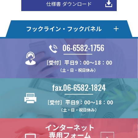
仕様書 ダウンロード
フックライン・フックパネル
06-6582-1756
フックライン
フックライン・エコ
［受付］平日9：00～18：00
HL30F
HLE20S
HLオプションパーツ
フックパネル・Pタイプ
（土・日・祝日休み）
HL50M
HLE22F
HL-MBSK-N
HP75P
フックパネル・Bタイプ
フックパネル・Sタイプ
HL375MS
HLE22KSE
fax.06-6582-1824
HL-CHK-N
HP100P
HP100B
HP100S
フックパネル・Fタイプ
フックパネル・木製タイプ
HL375FS
HLE22-4S
HL-WHG30
HP24P
HP60B
HP60S
［受付］平日9：00～18：00
HL22M
HLE22S
HP-PUF
WPN
HPオプションパーツ
ハイブリッドパネル
HL-RHK
HP375P
HP75B
HP75S
（土・日・祝日休み）
HL22K
HLE22SR
HP-F
WPN-LRAL
FU-PCR
HP-HK4
HB2-T
(リーズナブルモデル)
HL25M
HP-PTF
インターネット
HL-HD57H
HP-UHK
HB2-B
HL22KN
専用フォーム
HL-CTHK【在庫限り】
HP-HCHK
(リーズナブルモデル)