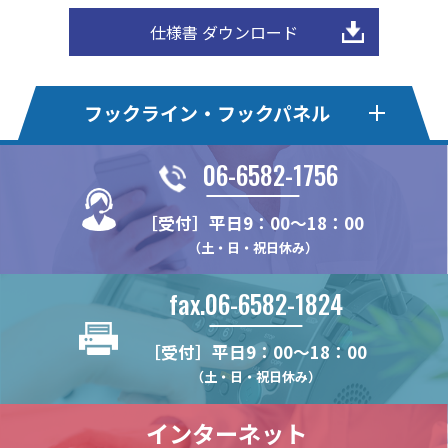
仕様書 ダウンロード
フックライン・フックパネル
06-6582-1756
フックライン
フックライン・エコ
［受付］平日9：00～18：00
HL30F
HLE20S
HLオプションパーツ
フックパネル・Pタイプ
（土・日・祝日休み）
HL50M
HLE22F
HL-MBSK-N
HP75P
フックパネル・Bタイプ
フックパネル・Sタイプ
HL375MS
HLE22KSE
fax.06-6582-1824
HL-CHK-N
HP100P
HP100B
HP100S
フックパネル・Fタイプ
フックパネル・木製タイプ
HL375FS
HLE22-4S
HL-WHG30
HP24P
HP60B
HP60S
［受付］平日9：00～18：00
HL22M
HLE22S
HP-PUF
WPN
HPオプションパーツ
ハイブリッドパネル
HL-RHK
HP375P
HP75B
HP75S
（土・日・祝日休み）
HL22K
HLE22SR
HP-F
WPN-LRAL
FU-PCR
HP-HK4
HB2-T
(リーズナブルモデル)
HL25M
HP-PTF
インターネット
HL-HD57H
HP-UHK
HB2-B
HL22KN