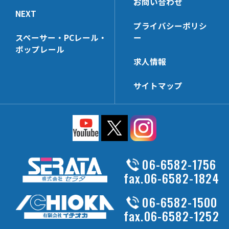
お問い合わせ
NEXT
HL-UHK
HP-PP
プライバシーポリシ
HL-NTHK
HP-CTHK【在庫限り】
スペーサー・PCレール・
ー
HL-SWHK
HP-WHG25
ポップレール
求人情報
HL-PT35x68N
HP-KSHK
HL-PP
HP-MZHK
サイトマップ
HL-DHK-N
HP-PT40x65N
HL-R3HK
HP-HK5
HL-SWHK/L
HP-WHG30
HL-PT25x38N
HP-FHK
HL-PS
HP-MBSK-N
06-6582-1756
HL-HK4
HP-PT25x65N
fax.06-6582-1824
HL-HK6
HP-HK6
06-6582-1500
HL-HCHK
HP-WHK
fax.06-6582-1252
HL-SSHK-FU
HP-SSHK-FU