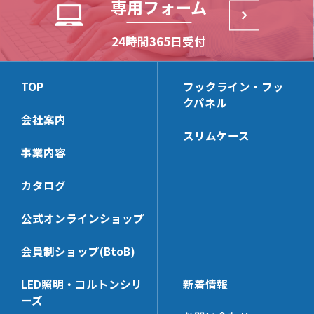
専用フォーム
HL-CTHK【在庫限り】
HP-HCHK
(リーズナブルモデル)
HL30M
HL-WHG20
HP-SSHK
HB2-S
24時間365日受付
(リーズナブルモデル)
HL-KSHK
HP-BKS25x65
HB-T
HL-ACBK
HP-AC8T
HB-S
TOP
フックライン・フッ
HL-BKS30x100
HP-LHK
クパネル
HB-B
HL-HK4S【在庫限り】
HP-PCHK
会社案内
スリムケース
HL-WHK
HP-RHK
事業内容
HL-FHK
HP-SWHK
HL-BKS35x68
HP-BKS40x140
カタログ
HL-PT30x100N
HP-PT35x100N
公式オンラインショップ
HL-HK5
HP-CHK-N
HL-PCHK
HP-KBHK
会員制ショップ(BtoB)
HL-SSHK
HP-V_RHK
LED照明・コルトンシリ
新着情報
HL-BKS30x140
HP-SWHK/L
ーズ
HL-SE
HP-PT60x65N