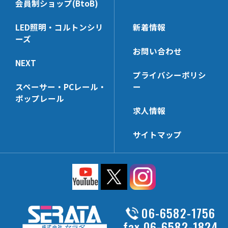
会員制ショップ(BtoB)
HL-SWHK/L
HP-MBSK-N
LED照明・コルトンシリ
新着情報
HL-PT25x38N
HP-PT25x65N
ーズ
HL-PS
HP-HK6
お問い合わせ
NEXT
HL-HK4
HP-WHK
プライバシーポリシ
HL-HK6
HP-SSHK-FU
スペーサー・PCレール・
ー
HL-HCHK
HP-WLHK
ポップレール
求人情報
HL-SSHK-FU
HP-PT40x140N
HL-PT20x45N
FU-PCR
サイトマップ
HL-LHK
HP-HK8
HL-UPHK
HP-NTHK
HL-V_RHK
HP-SWHK-FU
HL-SWHK-FU
HP-BXHD
HL-PT30x140N
HP-PTU25
06-6582-1756
HL-CHK-N
HL-PS
fax.06-6582-1824