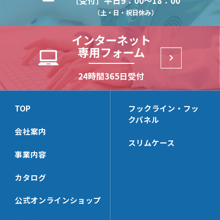
［受付］平日9：00～18：00
HL25M
HLE20S
HP-F
WPN
HPオプションパーツ
ハイブリッドパネル
HL-FHK
HP100P
HP100B
HP100S
（土・日・祝日休み）
HL22KN
HLE22F
HP-PTF
WPN-LRAL
HL-BKS35x68
HP-CHK-N
HB2-T
(リーズナブルモデル)
HL30M
HP-PUF
インターネット
HL-PT30x100N
HP-KBHK
HB2-B
HL30F
専用フォーム
HL-HK5
HP-V_RHK
(リーズナブルモデル)
HL50M
HL-PCHK
HP-SWHK/L
HB2-S
24時間365日受付
(リーズナブルモデル)
HL-SSHK
HP-PT60x65N
HB-S
HL-BKS30x140
HP-PP
HB-B
TOP
フックライン・フッ
HL-SE
HP-CTHK【在庫限り】
クパネル
HB-T
HL-UHK
HP-WHG25
会社案内
スリムケース
HL-NTHK
HP-KSHK
事業内容
HL-SWHK
HP-MZHK
HL-PT35x68N
HP-PT40x65N
カタログ
HL-PP
HP-HK5
公式オンラインショップ
HL-DHK-N
HP-WHG30
HL-R3HK
HP-FHK