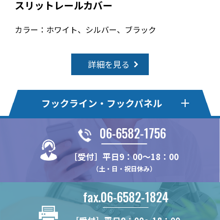
スリットレールカバー
カラー：ホワイト、シルバー、ブラック
詳細を見る
フックライン・フックパネル
06-6582-1756
フックライン
フックライン・エコ
［受付］平日9：00～18：00
HL375MS
HLE22KSE
HLオプションパーツ
フックパネル・Pタイプ
（土・日・祝日休み）
HL375FS
HLE22-4S
HL-MBSK-N
HP24P
フックパネル・Bタイプ
フックパネル・Sタイプ
HL22M
HLE22S
fax.06-6582-1824
HL-HK4S【在庫限り】
HP375P
HP60B
HP60S
フックパネル・Fタイプ
フックパネル・木製タイプ
HL22K
HLE22SR
HL-WHK
HP75P
HP75B
HP75S