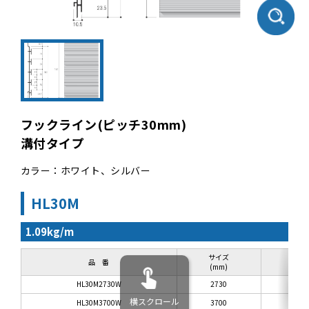
フックライン(ピッチ30mm)
溝付タイプ
カラー：ホワイト、シルバー
HL30M
1.09kg/m
サイズ
品 番
(mm)
HL30M2730W
2730
横スクロール
HL30M3700W
3700