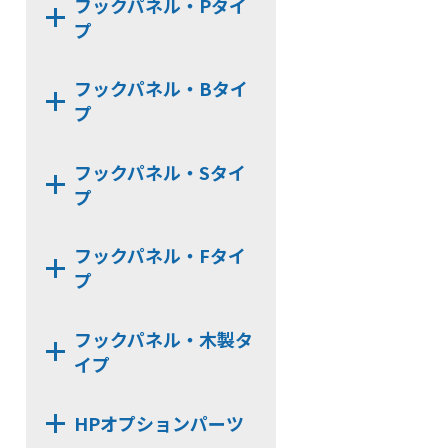
フックパネル・Pタイ
HL-LHK
HLE22KSE
HL22M
プ
HL-UPHK
HLE22-4S
HL22K
HP375P
HL-V_RHK
HLE22S
フックパネル・Bタイ
HL25M
HP75P
プ
HL-SWHK-FU
HL22KN
HP100P
HL-PT30x140N
HP75B
HP24P
フックパネル・Sタイ
HL-CHK-N
HP100B
プ
HL-WHG30
HP60B
HL-RHK
HP75S
フックパネル・Fタイ
FU-PCR
HP100S
プ
HL-HD57H
HP60S
HP-PTF
HL-CTHK【在庫限り】
フックパネル・木製タ
HP-PUF
HL-WHG20
イプ
HP-F
HL-KSHK
WPN-LRAL
HPオプションパーツ
HL-ACBK
WPN