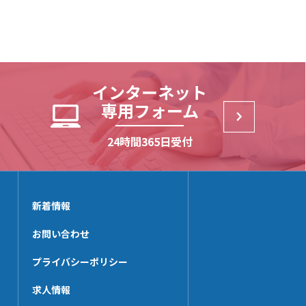
HP-RHK
HL-PP
HP-SWHK
HL-DHK-N
HP-BKS40x140
HL-R3HK
HP-PT35x100N
HL-SWHK/L
HP-CHK-N
インターネット
HL-PT25x38N
専用フォーム
HP-KBHK
HL-PS
HP-V_RHK
24時間365日受付
HL-HK4
HP-SWHK/L
HL-HK6
HP-PT60x65N
HL-HCHK
HP-PP
HL-SSHK-FU
新着情報
HP-CTHK【在庫限り】
HL-PT20x45N
お問い合わせ
HP-WHG25
HP-KSHK
プライバシーポリシー
HP-MZHK
求人情報
HP-PT40x65N