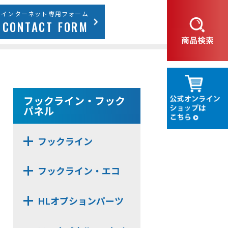
インターネット専用フォーム
CONTACT FORM
フックライン・フック
パネル
フックライン
HL30M
フックライン・エコ
HL30F
HLE22SR
HL50M
HLオプションパーツ
HLE20S
HL375MS
HL-MBSK-N
HLE22F
HL375FS