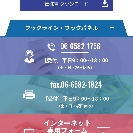
仕様書 ダウンロード
フックライン・フックパネル
06-6582-1756
フックライン
フックライン・エコ
［受付］平日9：00～18：00
HL375MS
HLE22KSE
HLオプションパーツ
フックパネル・Pタイプ
（土・日・祝日休み）
HL375FS
HLE22-4S
HL-MBSK-N
HP24P
フックパネル・Bタイプ
フックパネル・Sタイプ
HL22M
HLE22S
fax.06-6582-1824
HL-HK4S【在庫限り】
HP375P
HP60B
HP60S
フックパネル・Fタイプ
フックパネル・木製タイプ
HL22K
HLE22SR
HL-WHK
HP75P
HP75B
HP75S
［受付］平日9：00～18：00
HL25M
HLE20S
HP-F
WPN
HPオプションパーツ
ハイブリッドパネル
HL-FHK
HP100P
HP100B
HP100S
（土・日・祝日休み）
HL22KN
HLE22F
HP-PTF
WPN-LRAL
HL-BKS35x68
HP-CHK-N
HB2-T
(リーズナブルモデル)
HL30M
HP-PUF
インターネット
HL-PT30x100N
HP-KBHK
HB2-B
HL30F
専用フォーム
HL-HK5
HP-V_RHK
(リーズナブルモデル)