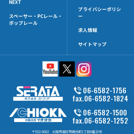
NEXT
HL-HK4
HP-WHK
プライバシーポリシ
HL-HK6
HP-SSHK-FU
スペーサー・PCレール・
ー
HL-HCHK
HP-WLHK
ポップレール
求人情報
HL-SSHK-FU
HP-PT40x140N
HL-PT20x45N
FU-PCR
サイトマップ
HL-LHK
HP-HK8
HL-UPHK
HP-NTHK
HL-V_RHK
HP-SWHK-FU
HL-SWHK-FU
HP-BXHD
HL-PT30x140N
HP-PTU25
06-6582-1756
HL-CHK-N
HL-PS
fax.06-6582-1824
HL-WHG30
HP-DHK-N
06-6582-1500
HL-RHK
HP-R3HK
fax.06-6582-1252
FU-PCR
HP-SWHK/L-FU
HL-HD57H
〒552-0002 大阪市港区市岡元町1丁目6番23号
HP-ACBK