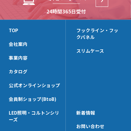
HL50M
HL-PCHK
HP-SWHK/L
HB2-S
24時間365日受付
(リーズナブルモデル)
HL-SSHK
HP-PT60x65N
HB-S
HL-BKS30x140
HP-PP
HB-B
TOP
フックライン・フッ
HL-SE
HP-CTHK【在庫限り】
クパネル
HB-T
HL-UHK
HP-WHG25
会社案内
スリムケース
HL-NTHK
HP-KSHK
事業内容
HL-SWHK
HP-MZHK
HL-PT35x68N
HP-PT40x65N
カタログ
HL-PP
HP-HK5
公式オンラインショップ
HL-DHK-N
HP-WHG30
HL-R3HK
HP-FHK
会員制ショップ(BtoB)
HL-SWHK/L
HP-MBSK-N
LED照明・コルトンシリ
新着情報
HL-PT25x38N
HP-PT25x65N
ーズ
HL-PS
HP-HK6
お問い合わせ