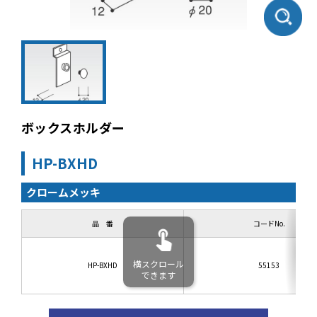
ボックスホルダー
HP-BXHD
クロームメッキ
品 番
コードNo.
横スクロール
HP-BXHD
55153
できます