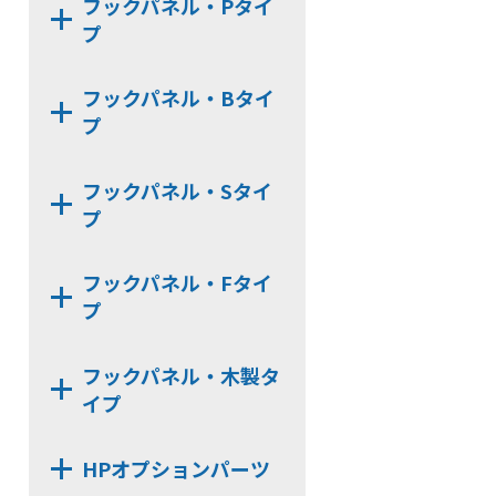
フックパネル・Pタイ
HL-CHK-N
HLE22-4S
HL22K
プ
HL-WHG30
HLE22S
HL25M
HP75P
HL-RHK
HLE22SR
フックパネル・Bタイ
HL22KN
HP100P
プ
FU-PCR
HL30M
HP24P
HL-HD57H
HP100B
HP375P
フックパネル・Sタイ
HL-CTHK【在庫限り】
HP60B
プ
HL-WHG20
HP75B
HL-KSHK
HP100S
フックパネル・Fタイ
HL-ACBK
HP60S
プ
HL-BKS30x100
HP75S
HP-PUF
HL-HK4S【在庫限り】
フックパネル・木製タ
HP-F
HL-WHK
イプ
HP-PTF
HL-FHK
WPN
HPオプションパーツ
HL-BKS35x68
WPN-LRAL