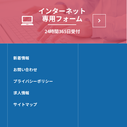
HP-V_RHK
HL-PS
インターネット
HP-SWHK/L
HL-HK4
専用フォーム
HP-PT60x65N
HL-HK6
HP-PP
24時間365日受付
HL-HCHK
HP-CTHK【在庫限り】
HL-SSHK-FU
HP-WHG25
HL-PT20x45N
HP-KSHK
新着情報
HL-LHK
HP-MZHK
HL-UPHK
お問い合わせ
HP-PT40x65N
HL-V_RHK
HP-HK5
プライバシーポリシー
HL-SWHK-FU
HP-WHG30
求人情報
HL-PT30x140N
HP-FHK
サイトマップ
HP-MBSK-N
HP-PT25x65N
HP-HK6