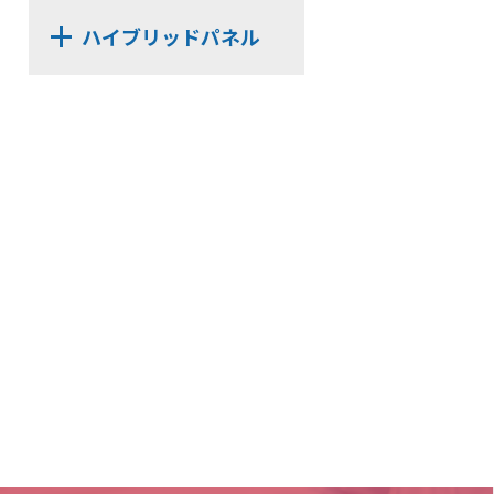
HL-PT30x100N
HP-HK4
ハイブリッドパネル
HL-HK5
HP-UHK
HL-PCHK
HB2-T
HP-HCHK
(リーズナブルモデル)
HL-SSHK
HP-SSHK
HB2-B
HL-BKS30x140
(リーズナブルモデル)
HP-BKS25x65
HL-SE
HB2-S
HP-AC8T
(リーズナブルモデル)
HL-UHK
HP-LHK
HB-T
HL-NTHK
HP-PCHK
HB-S
HL-SWHK
HP-RHK
HB-B
HL-PT35x68N
HP-SWHK
HL-PP
HP-BKS40x140
HL-DHK-N
HP-PT35x100N
HL-R3HK
HP-CHK-N
HL-SWHK/L
HP-KBHK
HL-PT25x38N