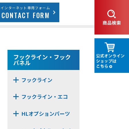
インターネット専用フォーム
CONTACT FORM
フックライン・フック
パネル
フックライン
HL30F
フックライン・エコ
HL50M
HLE20S
HL375MS
HLオプションパーツ
HLE22F
HL375FS
HL-MBSK-N
HLE22KSE
HL22M