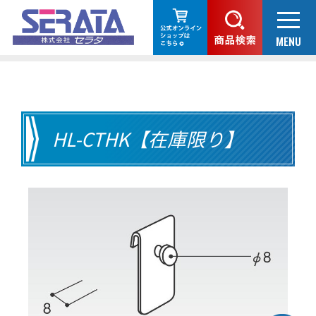
HL-CTHK【在庫限り】