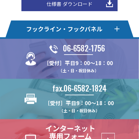
仕様書 ダウンロード
フックライン・フックパネル
06-6582-1756
フックライン
フックライン・エコ
［受付］平日9：00～18：00
HL30F
HLE20S
HLオプションパーツ
フックパネル・Pタイプ
（土・日・祝日休み）
HL50M
HLE22F
HL-MBSK-N
HP75P
フックパネル・Bタイプ
フックパネル・Sタイプ
HL375MS
HLE22KSE
fax.06-6582-1824
HL-CHK-N
HP100P
HP100B
HP100S
フックパネル・Fタイプ
フックパネル・木製タイプ
HL375FS
HLE22-4S
HL-WHG30
HP24P
HP60B
HP60S
［受付］平日9：00～18：00
HL22M
HLE22S
HP-PUF
WPN
HPオプションパーツ
ハイブリッドパネル
HL-RHK
HP375P
HP75B
HP75S
（土・日・祝日休み）
HL22K
HLE22SR
HP-F
WPN-LRAL
FU-PCR
HP-HK4
HB2-T
(リーズナブルモデル)
HL25M
HP-PTF
インターネット
HL-HD57H
HP-UHK
HB2-B
HL22KN
専用フォーム
HL-CTHK【在庫限り】
HP-HCHK
(リーズナブルモデル)