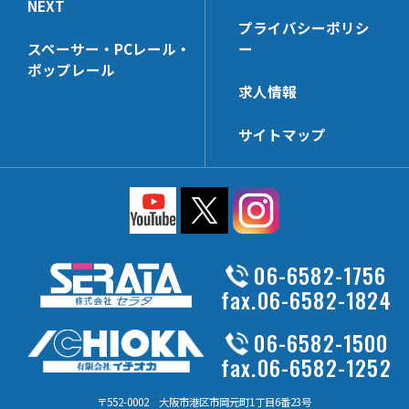
NEXT
HL-UHK
HP-PP
プライバシーポリシ
HL-NTHK
HP-CTHK【在庫限り】
スペーサー・PCレール・
ー
HL-SWHK
HP-WHG25
ポップレール
求人情報
HL-PT35x68N
HP-KSHK
HL-PP
HP-MZHK
サイトマップ
HL-DHK-N
HP-PT40x65N
HL-R3HK
HP-HK5
HL-SWHK/L
HP-WHG30
HL-PT25x38N
HP-FHK
HL-PS
HP-MBSK-N
06-6582-1756
HL-HK4
HP-PT25x65N
fax.06-6582-1824
HL-HK6
HP-HK6
06-6582-1500
HL-HCHK
HP-WHK
fax.06-6582-1252
HL-SSHK-FU
HP-SSHK-FU
HL-PT20x45N
〒552-0002 大阪市港区市岡元町1丁目6番23号
HP-WLHK