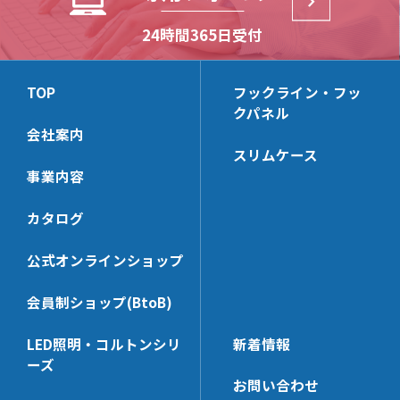
HL30M
HL-WHG20
HP-SSHK
HB2-S
24時間365日受付
(リーズナブルモデル)
HL-KSHK
HP-BKS25x65
HB-T
HL-ACBK
HP-AC8T
HB-S
TOP
フックライン・フッ
HL-BKS30x100
HP-LHK
クパネル
HB-B
HL-HK4S【在庫限り】
HP-PCHK
会社案内
スリムケース
HL-WHK
HP-RHK
事業内容
HL-FHK
HP-SWHK
HL-BKS35x68
HP-BKS40x140
カタログ
HL-PT30x100N
HP-PT35x100N
公式オンラインショップ
HL-HK5
HP-CHK-N
HL-PCHK
HP-KBHK
会員制ショップ(BtoB)
HL-SSHK
HP-V_RHK
LED照明・コルトンシリ
新着情報
HL-BKS30x140
HP-SWHK/L
ーズ
HL-SE
HP-PT60x65N
お問い合わせ