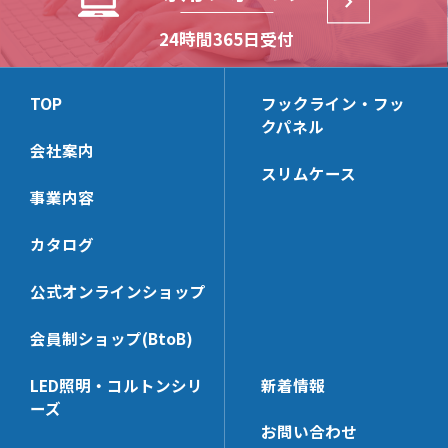
HL50M
HL-PCHK
HP-SWHK/L
HB2-S
24時間365日受付
(リーズナブルモデル)
HL-SSHK
HP-PT60x65N
HB-S
HL-BKS30x140
HP-PP
HB-B
TOP
フックライン・フッ
HL-SE
HP-CTHK【在庫限り】
クパネル
HB-T
HL-UHK
HP-WHG25
会社案内
スリムケース
HL-NTHK
HP-KSHK
事業内容
HL-SWHK
HP-MZHK
HL-PT35x68N
HP-PT40x65N
カタログ
HL-PP
HP-HK5
公式オンラインショップ
HL-DHK-N
HP-WHG30
HL-R3HK
HP-FHK
会員制ショップ(BtoB)
HL-SWHK/L
HP-MBSK-N
LED照明・コルトンシリ
新着情報
HL-PT25x38N
HP-PT25x65N
ーズ
HL-PS
HP-HK6
お問い合わせ