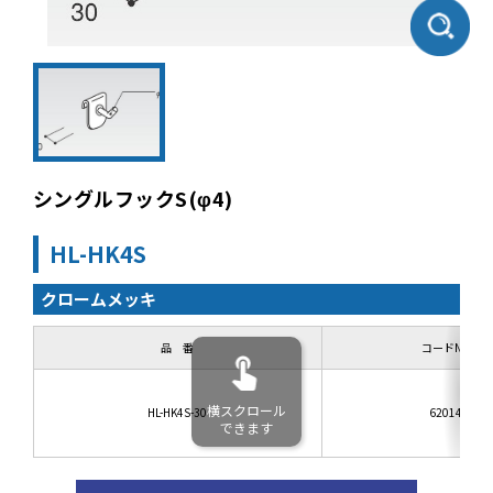
シングルフックS(φ4)
HL-HK4S
クロームメッキ
品 番
コードNo.
横スクロール
HL-HK4S-30
62014
できます