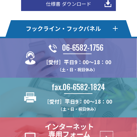
仕様書 ダウンロード
フックライン・フックパネル
06-6582-1756
フックライン
フックライン・エコ
［受付］平日9：00～18：00
HL375MS
HLE22KSE
HLオプションパーツ
フックパネル・Pタイプ
（土・日・祝日休み）
HL375FS
HLE22-4S
HL-MBSK-N
HP24P
フックパネル・Bタイプ
フックパネル・Sタイプ
HL22M
HLE22S
fax.06-6582-1824
HL-HK4S【在庫限り】
HP375P
HP60B
HP60S
フックパネル・Fタイプ
フックパネル・木製タイプ
HL22K
HLE22SR
HL-WHK
HP75P
HP75B
HP75S
［受付］平日9：00～18：00
HL25M
HLE20S
HP-F
WPN
HPオプションパーツ
ハイブリッドパネル
HL-FHK
HP100P
HP100B
HP100S
（土・日・祝日休み）
HL22KN
HLE22F
HP-PTF
WPN-LRAL
HL-BKS35x68
HP-CHK-N
HB2-T
(リーズナブルモデル)
HL30M
HP-PUF
インターネット
HL-PT30x100N
HP-KBHK
HB2-B
HL30F
専用フォーム
HL-HK5
HP-V_RHK
(リーズナブルモデル)