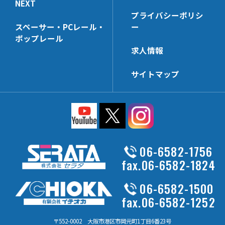
NEXT
HL-HK4
HP-WHK
プライバシーポリシ
HL-HK6
HP-SSHK-FU
スペーサー・PCレール・
ー
HL-HCHK
HP-WLHK
ポップレール
求人情報
HL-SSHK-FU
HP-PT40x140N
HL-PT20x45N
FU-PCR
サイトマップ
HL-LHK
HP-HK8
HL-UPHK
HP-NTHK
HL-V_RHK
HP-SWHK-FU
HL-SWHK-FU
HP-BXHD
HL-PT30x140N
HP-PTU25
06-6582-1756
HL-CHK-N
HL-PS
fax.06-6582-1824
HL-WHG30
HP-DHK-N
06-6582-1500
HL-RHK
HP-R3HK
fax.06-6582-1252
FU-PCR
HP-SWHK/L-FU
HL-HD57H
〒552-0002 大阪市港区市岡元町1丁目6番23号
HP-ACBK