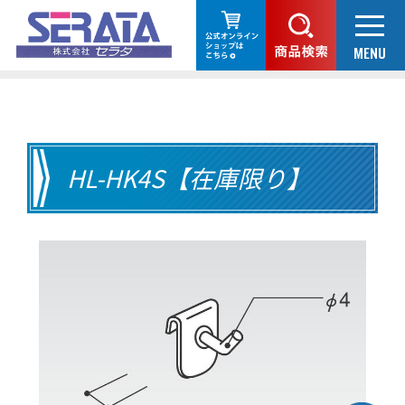
HL-HK4S【在庫限り】